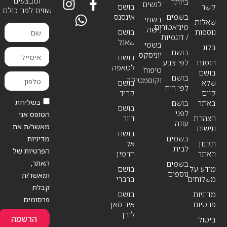
ומבצעים
ביותר
לנשים
קשר
בושם
שווים לפני כולם
בשמים
אינסנס
בשמי
שאלות
מיניאטורים
נישה
נוספות
בושם
/ דוגמיות
שאנל
בשמי
בלוג
בושם
יוניסקס
בושם
הזמנת
לפי צבע
לטאפה
טיפוח
בושם
בושם
וקוסמטיקה
שלא
בושם
לפי ריח
קיים
קריד
בשליחת
באתר
בושם
בושם
לפני
הטופס אני
הצהרת
דיור
עונה
מאשר/ת את
נגישות
בושם
בשמים
מדיניות
תקנון
אל
לבית
הפרטיות של
האתר
חרמין
האתר,
בשמים
מידע על
בושם
נוספים
ומאשר/ת
משלוחים
ברברי
קבלת
מדיניות
בושם
פרסומים
פרטיות
איב סאן
לורן
הרשמה
ביטול