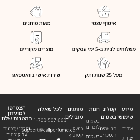
איסוף עצמי
מאות מותגים
משלוחים לבית ב-5 ימי עסקים
מוצרים מקוריים
מעל 25 שנות ותק
שירות אישי בוואטסאפ
הצטרפו
מידע
קטלוג
חנות
מותגים
לכל שאלה
למועדון
שימושי
בשמים
מובילים
ההטבות שלנו
1-700-507-060
בשמים
לגברים
אודות
הבשמים
בושם
וקבלו עדכונים
support@callperfume.co.il
על קופונים
הנמכרים
קסרג’וף
בשמים
יצירת