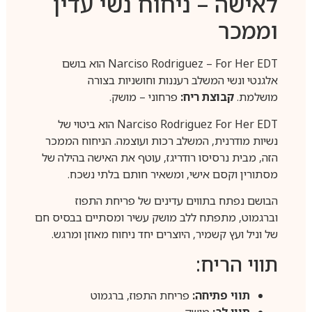
לאישה – ניחוח נשי עדין
וממכר
Narciso Rodriguez – For Her EDT הוא בושם
אלגנטי ונשי המשלב רעננות וחושניות בצורה
מושלמת.
קבוצת ריח:
פרחוני – מושק.
Narciso Rodriguez For Her EDT הוא ביטוי של
נשיות מודרנית, המשלב רכות ועוצמה. הניחוח הממכר
הזה, מבית נרסיסו רודריגז, עוטף את האישה בהילה של
מסתורין וקסם אישי, ומשאיר חותם בלתי נשכח.
הבושם נפתח בתווים עדינים של פריחת התפוז
וברגמוט, מתפתח ללב מושק עשיר ומסתיים בבסיס חם
של וניל ועץ קשמיר, היוצרים יחד ניחוח מאוזן ומרגש.
תווי הריח:
תווי פתיחה:
פריחת התפוז, ברגמוט
תווי לב:
מושק