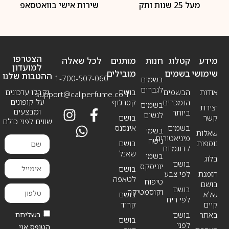
מעל 25 שנות ותק
שירות אישי בוואטסאפ
הצטרפו
מידע
קטלוג
חנות
מותגים
לכל שאלה
למועדון
שימושי
בשמים
מובילים
ההטבות שלנו
1-700-507-060
בשמים
לגברים
אודות
הבשמים
בושם
וקבלו עדכונים
support@callperfume.co.il
על קופונים
הנמכרים
קסרג’וף
בשמים
יצירת
ומבצעים
ביותר
לנשים
קשר
בושם
שווים לפני כולם
בשמים
אינסנס
בשמי
שאלות
מיניאטורים
נישה
נוספות
בושם
/ דוגמיות
שאנל
בשמי
בלוג
בושם
יוניסקס
בושם
הזמנת
לפי צבע
לטאפה
טיפוח
בושם
בושם
וקוסמטיקה
שלא
בושם
לפי ריח
קיים
קריד
בשליחת
באתר
בושם
בושם
לפני
הטופס אני