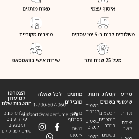
איסוף עצמי
מאות מותגים
משלוחים לבית ב-5 ימי עסקים
מוצרים מקוריים
מעל 25 שנות ותק
שירות אישי בוואטסאפ
הצטרפו
מידע
קטלוג
חנות
מותגים
לכל שאלה
למועדון
שימושי
בשמים
מובילים
ההטבות שלנו
1-700-507-060
בשמים
לגברים
אודות
הבשמים
בושם
וקבלו עדכונים
support@callperfume.co.il
על קופונים
הנמכרים
קסרג’וף
בשמים
יצירת
ומבצעים
ביותר
לנשים
קשר
בושם
שווים לפני כולם
בשמים
אינסנס
בשמי
שאלות