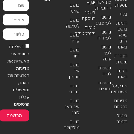
מיניאטורים
נישה
נוספות
בושם
/ דוגמיות
שאנל
בשמי
בלוג
בושם
יוניסקס
בושם
הזמנת
לפי צבע
לטאפה
טיפוח
בושם
בושם
וקוסמטיקה
שלא
בושם
לפי ריח
קיים
קריד
בשליחת
באתר
בושם
בושם
לפני
הטופס אני
הצהרת
דיור
עונה
מאשר/ת את
נגישות
בושם
בשמים
מדיניות
תקנון
אל
לבית
הפרטיות של
האתר
חרמין
האתר,
בשמים
מידע על
בושם
נוספים
ומאשר/ת
משלוחים
ברברי
קבלת
מדיניות
בושם
פרסומים
פרטיות
איב סאן
לורן
הרשמה
ביטול
הזמנה
בושם
מולקולה