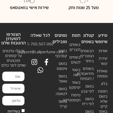
מעל 25 שנות ותק
שירות אישי בוואטסאפ
הצטרפו
מידע
קטלוג
חנות
מותגים
לכל שאלה
למועדון
שימושי
בשמים
מובילים
ההטבות שלנו
1-700-507-060
בשמים
לגברים
אודות
הבשמים
בושם
וקבלו עדכונים
support@callperfume.co.il
על קופונים
הנמכרים
קסרג’וף
בשמים
יצירת
ומבצעים
ביותר
לנשים
קשר
בושם
שווים לפני כולם
בשמים
אינסנס
בשמי
שאלות
מיניאטורים
נישה
נוספות
בושם
/ דוגמיות
שאנל
בשמי
בלוג
בושם
יוניסקס
בושם
הזמנת
לפי צבע
לטאפה
טיפוח
בושם
בושם
וקוסמטיקה
שלא
בושם
לפי ריח
קיים
קריד
בשליחת
באתר
בושם