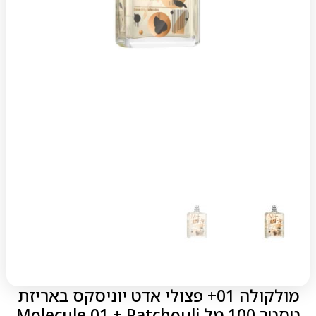
מולקולה 01+ פצולי אדט יוניסקס באריזת
טסטר 100 מל Molecule 01 + Patchouli