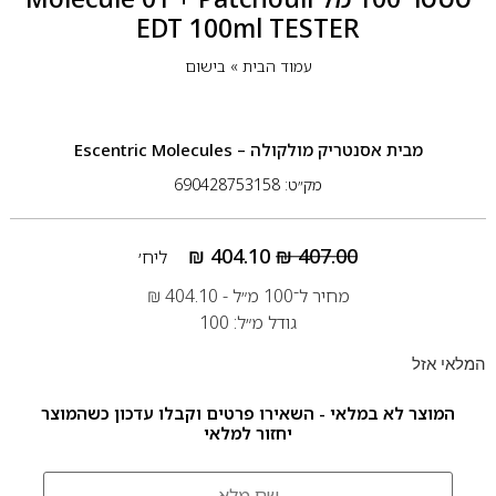
EDT 100ml TESTER
עמוד הבית
»
בישום
מבית
אסנטריק מולקולה – Escentric Molecules
מק״ט: 690428753158
₪
404.10
₪
407.00
ליח׳
מחיר ל־100 מ״ל -
404.10
₪
גודל מ״ל: 100
המלאי אזל
המוצר לא במלאי - השאירו פרטים וקבלו עדכון כשהמוצר
יחזור למלאי