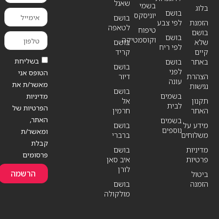
שאנל
בשמי
בלוג
בושם
יוניסקס
בושם
הזמנת
לפי צבע
לטאפה
טיפוח
בושם
בושם
וקוסמטיקה
שלא
בושם
לפי ריח
קיים
קריד
בשליחת
באתר
בושם
בושם
לפני
הטופס אני
הצהרת
דיור
עונה
מאשר/ת את
נגישות
בושם
בשמים
מדיניות
תקנון
אל
לבית
הפרטיות של
האתר
חרמין
האתר,
בשמים
מידע על
בושם
נוספים
ומאשר/ת
משלוחים
ברברי
קבלת
מדיניות
בושם
פרסומים
פרטיות
איב סאן
לורן
הרשמה
ביטול
הזמנה
בושם
מולקולה