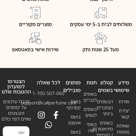
משלוחים לבית ב-5 ימי עסקים
מוצרים מקוריים
מעל 25 שנות ותק
שירות אישי בוואטסאפ
הצטרפו
מידע
קטלוג
חנות
מותגים
לכל שאלה
למועדון
שימושי
בשמים
מובילים
ההטבות שלנו
1-700-507-060
בשמים
לגברים
אודות
הבשמים
בושם
וקבלו עדכונים
support@callperfume.co.il
על קופונים
הנמכרים
קסרג’וף
בשמים
יצירת
ומבצעים
ביותר
לנשים
קשר
בושם
שווים לפני כולם
בשמים
אינסנס
בשמי
שאלות
מיניאטורים
נישה
נוספות
בושם
/ דוגמיות