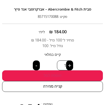
מבית
Abercrombie & Fitch – אברקרומבי אנד פיץ’
מק״ט: 85715170088
₪
184.00
ליח׳
מחיר ל־100 מ״ל -
184.00
₪
גודל מ״ל: 100
קיים במלאי
-
+
הוספה לסל
קנייה מהירה
שיתוף :