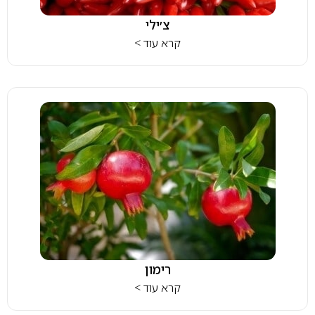
צ׳ילי
קרא עוד >
רימון
קרא עוד >