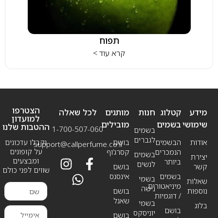
תפוח
קרא עוד >
הצטרפו
מידע
קטלוג
חנות
מותגים
לכל שאלה
למועדון
שימושי
בשמים
מובילים
ההטבות שלנו
1-700-507-060
בשמים
לגברים
אודות
הבשמים
בושם
וקבלו עדכונים
support@callperfume.co.il
על קופונים
הנמכרים
קסרג’וף
בשמים
יצירת
ומבצעים
ביותר
לנשים
קשר
בושם
שווים לפני כולם
בשמים
אינסנס
בשמי
שאלות
מיניאטורים
נישה
נוספות
בושם
/ דוגמיות
שאנל
בשמי
בלוג
בושם
יוניסקס
בושם