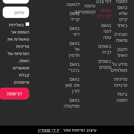
הזמנת
לפי צבע
לטאפה
טיפוח
בושם
בושם
וקוסמטיקה
שלא
בושם
לפי ריח
קיים
קריד
בשליחת
באתר
בושם
בושם
לפני
הטופס אני
הצהרת
דיור
עונה
מאשר/ת את
נגישות
בושם
בשמים
מדיניות
תקנון
אל
לבית
הפרטיות של
האתר
חרמין
האתר,
בשמים
מידע על
בושם
נוספים
ומאשר/ת
משלוחים
ברברי
קבלת
מדיניות
בושם
פרסומים
פרטיות
איב סאן
לורן
הרשמה
ביטול
הזמנה
בושם
מולקולה
עיצוב ופיתוח אתר :
יו די סטודיו