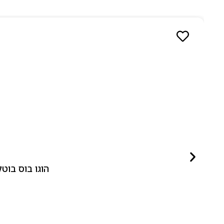
הוגו בוס בוטלד ביונד לאישה