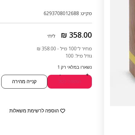
מק״ט: 6293708012688
₪
358.00
ליח׳
מחיר ל־100 מ״ל -
358.00
₪
גודל מ״ל: 100
נשארו במלאי רק 1
-
+
הוספה לסל
קנייה מהירה
הוספה לרשימת משאלות