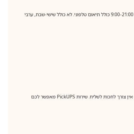
בביצוע הזמנה עד השעה 10:00 בימים א-ה, קבלת המשלוח תבוצע עד חמישה ימי עסקים מיום שלאחר ביצוע ההזמנה, בין השעות 9:00-21:00 כולל תיאום טלפוני. לא כולל שישי-שבת, ערבי
ין צורך לחכות לשליח. שירות
PickUPS
מאפשר לכם