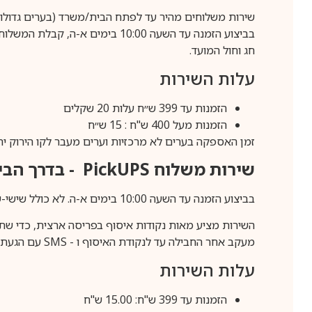
שירות משלוחים מהיר עד לפתח הבית/משרד (בערים גדולות לפרטים 70-60
חג וחול המועד.
עלות השירות
הזמנות עד 399 ש״ח עלות 20 שקלים
הזמנות מעל 400 ש"ח : 15 ש״ח
זמן האספקה בערים לא מרכזיות וערים מעבר לקו הירוק יהיה 3-5 ימי עסק
שירות משלוח
PickUPS
- בדרך הביתה (כ-5 
בביצוע הזמנה עד השעה 10:00 בימים א-ה. לא כולל שישי-שבת,ערבי חג וחול המועד.
השירות מציע מאות נקודות איסוף בפריסה ארצית, כדי שת
מעקב אחר החבילה עד לנקודת האיסוף ו -
SMS
עם הגעת ה
עלות השירות
הזמנות עד 399 ש"ח: 15.00 ש"ח