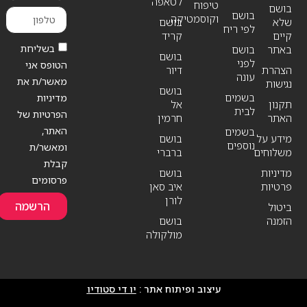
לטאפה
טיפוח
בושם
בושם
וקוסמטיקה
שלא
בושם
לפי ריח
קיים
קריד
בשליחת
באתר
בושם
בושם
לפני
הטופס אני
הצהרת
דיור
עונה
מאשר/ת את
נגישות
בושם
בשמים
מדיניות
תקנון
אל
לבית
הפרטיות של
האתר
חרמין
האתר,
בשמים
מידע על
בושם
נוספים
ומאשר/ת
משלוחים
ברברי
קבלת
מדיניות
בושם
פרסומים
פרטיות
איב סאן
לורן
הרשמה
ביטול
הזמנה
בושם
מולקולה
עיצוב ופיתוח אתר :
יו די סטודיו