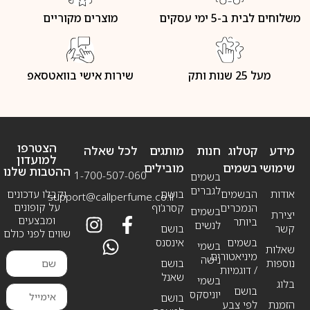
משלוחים לבית ב-5 ימי עסקים
מוצרים מקוריים
מעל 25 שנות ותק
שירות אישי בוואטסאפ
הצטרפו
מידע
קטלוג
חנות
מותגים
לכל שאלה
למועדון
שימושי
בשמים
מובילים
ההטבות שלנו
1-700-507-060
בשמים
לגברים
אודות
הבשמים
בושם
וקבלו עדכונים
support@callperfume.co.il
על קופונים
הנמכרים
קסרג’וף
בשמים
יצירת
ומבצעים
ביותר
לנשים
קשר
בושם
שווים לפני כולם
בשמים
אינסנס
בשמי
שאלות
מיניאטורים
נישה
נוספות
בושם
/ דוגמיות
שאנל
בשמי
בלוג
בושם
יוניסקס
בושם
הזמנת
לפי צבע