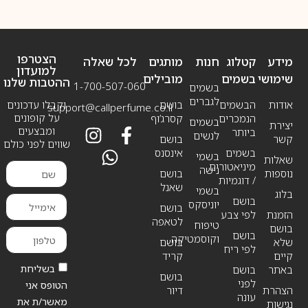
הצטרפו
מידע
קטלוג
חנות
מותגים
לכל שאלה
למועדון
שימושי
בשמים
מובילים
ההטבות שלנו
1-700-507-060
בשמים
לגברים
אודות
הבשמים
בושם
וקבלו עדכונים
support@callperfume.co.il
על קופונים
הנמכרים
קסרג’וף
בשמים
יצירת
ומבצעים
ביותר
לנשים
קשר
בושם
שווים לפני כולם
בשמים
אינסנס
בשמי
שאלות
מיניאטורים
נישה
נוספות
בושם
/ דוגמיות
שאנל
בשמי
בלוג
בושם
יוניסקס
בושם
הזמנת
לפי צבע
לטאפה
טיפוח
בושם
בושם
וקוסמטיקה
שלא
בושם
לפי ריח
קיים
קריד
בשליחת
באתר
בושם
בושם
לפני
הטופס אני
הצהרת
דיור
עונה
מאשר/ת את
נגישות