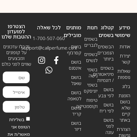
הצטרפו
מידע
קטלוג
חנות
מותגים
לכל שאלה
למועדון
שימושי
בשמים
מובילים
ההטבות שלנו
1-700-507-060
בשמים
לגברים
אודות
הבשמים
בושם
וקבלו עדכונים
support@callperfume.co.il
על קופונים
הנמכרים
קסרג’וף
בשמים
יצירת
ומבצעים
ביותר
לנשים
קשר
בושם
שווים לפני כולם
בשמים
אינסנס
בשמי
שאלות
מיניאטורים
נישה
נוספות
בושם
/ דוגמיות
שאנל
בשמי
בלוג
בושם
יוניסקס
בושם
הזמנת
לפי צבע
לטאפה
טיפוח
בושם
בושם
וקוסמטיקה
שלא
בושם
לפי ריח
קיים
קריד
בשליחת
באתר
בושם
בושם
לפני
הטופס אני
הצהרת
דיור
עונה
מאשר/ת את
נגישות