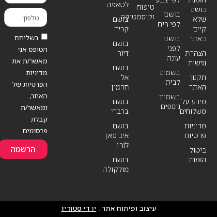
לטאפה
טיפוח
בושם
בושם
וקוסמטיקה
שלא
בושם
לפי ריח
קיים
קריד
בשליחת
באתר
בושם
בושם
לפני
הטופס אני
הצהרת
דיור
עונה
מאשר/ת את
נגישות
בושם
בשמים
מדיניות
תקנון
אל
לבית
הפרטיות של
האתר
חרמין
האתר,
בשמים
מידע על
בושם
נוספים
ומאשר/ת
משלוחים
ברברי
קבלת
מדיניות
בושם
פרסומים
פרטיות
איב סאן
לורן
הרשמה
ביטול
הזמנה
בושם
מולקולה
עיצוב ופיתוח אתר :
יו די סטודיו