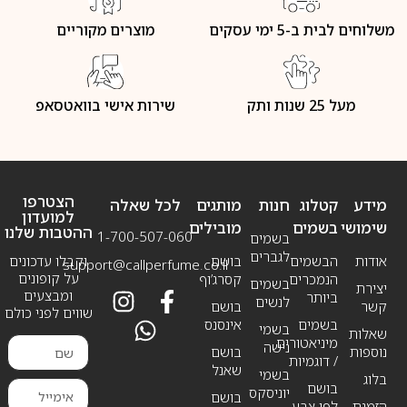
משלוחים לבית ב-5 ימי עסקים
מוצרים מקוריים
מעל 25 שנות ותק
שירות אישי בוואטסאפ
הצטרפו
מידע
קטלוג
חנות
מותגים
לכל שאלה
למועדון
שימושי
בשמים
מובילים
ההטבות שלנו
1-700-507-060
בשמים
לגברים
אודות
הבשמים
בושם
וקבלו עדכונים
support@callperfume.co.il
על קופונים
הנמכרים
קסרג’וף
בשמים
יצירת
ומבצעים
ביותר
לנשים
קשר
בושם
שווים לפני כולם
בשמים
אינסנס
בשמי
שאלות
מיניאטורים
נישה
נוספות
בושם
/ דוגמיות
שאנל
בשמי
בלוג
בושם
יוניסקס
בושם
הזמנת
לפי צבע