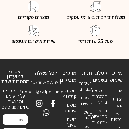
משלוחים לבית ב-5 ימי עסקים
מוצרים מקוריים
מעל 25 שנות ותק
שירות אישי בוואטסאפ
הצטרפו
מידע
קטלוג
חנות
מותגים
לכל שאלה
למועדון
שימושי
בשמים
מובילים
ההטבות שלנו
1-700-507-060
בשמים
לגברים
אודות
הבשמים
בושם
וקבלו עדכונים
support@callperfume.co.il
על קופונים
הנמכרים
קסרג’וף
בשמים
יצירת
ומבצעים
ביותר
לנשים
קשר
בושם
שווים לפני כולם
בשמים
אינסנס
בשמי
שאלות
מיניאטורים
נישה
נוספות
בושם
/ דוגמיות
שאנל
בשמי
בלוג