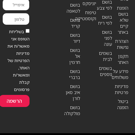
בושם
יוניסקס
בושם
הזמנת
לפי צבע
לטאפה
טיפוח
בושם
בושם
וקוסמטיקה
שלא
בושם
לפי ריח
קיים
קריד
בשליחת
באתר
בושם
בושם
לפני
הטופס אני
הצהרת
דיור
עונה
מאשר/ת את
נגישות
בושם
בשמים
מדיניות
תקנון
אל
לבית
הפרטיות של
האתר
חרמין
האתר,
בשמים
מידע על
בושם
נוספים
ומאשר/ת
משלוחים
ברברי
קבלת
מדיניות
בושם
פרסומים
פרטיות
איב סאן
לורן
הרשמה
ביטול
הזמנה
בושם
מולקולה