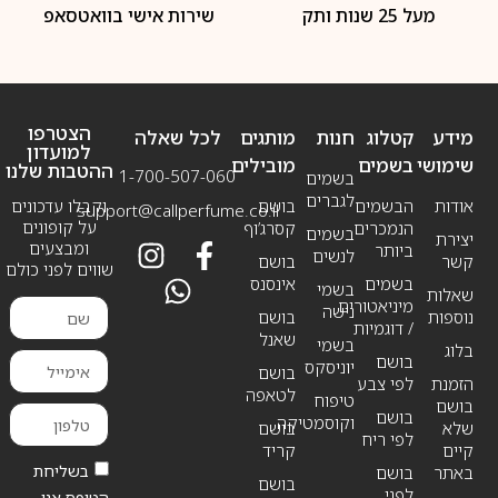
מעל 25 שנות ותק
שירות אישי בוואטסאפ
הצטרפו
מידע
קטלוג
חנות
מותגים
לכל שאלה
למועדון
שימושי
בשמים
מובילים
ההטבות שלנו
1-700-507-060
בשמים
לגברים
אודות
הבשמים
בושם
וקבלו עדכונים
support@callperfume.co.il
על קופונים
הנמכרים
קסרג’וף
בשמים
יצירת
ומבצעים
ביותר
לנשים
קשר
בושם
שווים לפני כולם
בשמים
אינסנס
בשמי
שאלות
מיניאטורים
נישה
נוספות
בושם
/ דוגמיות
שאנל
בשמי
בלוג
בושם
יוניסקס
בושם
הזמנת
לפי צבע
לטאפה
טיפוח
בושם
בושם
וקוסמטיקה
שלא
בושם
לפי ריח
קיים
קריד
בשליחת
באתר
בושם
בושם
לפני