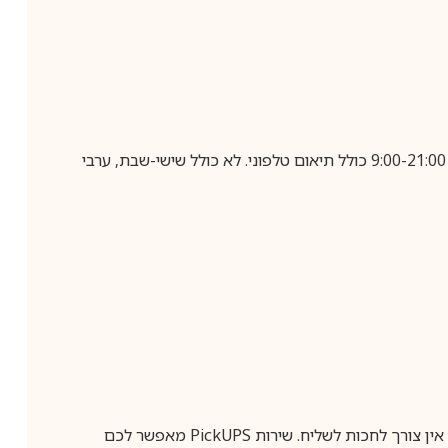
בביצוע הזמנה עד השעה 10:00 בימים א-ה, קבלת המשלוח תבוצע עד חמישה ימי עסקים מיום שלאחר ביצוע ההזמנה, בין השעות 9:00-21:00 כולל תיאום טלפוני. לא כולל שישי-שבת, ערבי
ין צורך לחכות לשליח. שירות
PickUPS
מאפשר לכם