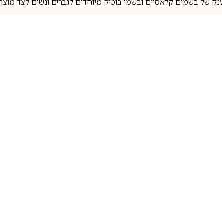
נק של בשמים קלאסיים ובשמי בוטיק מיוחדים לגברים ונשים לצד מוצרי 
משלוחים לבית ב-5 ימי עסקים
מוצרים מקוריים
טלוג בשמים
מותגים מובילים
לכל שאלה
1-700-507-060
בשמים הנמכרים ביותר
בושם קסרג’וף
llperfume.co.il
מים מיניאטורים / דוגמיות
בושם אינסנס
שם לפי צבע
בושם שאנל
שם לפי ריח
בושם לטאפה