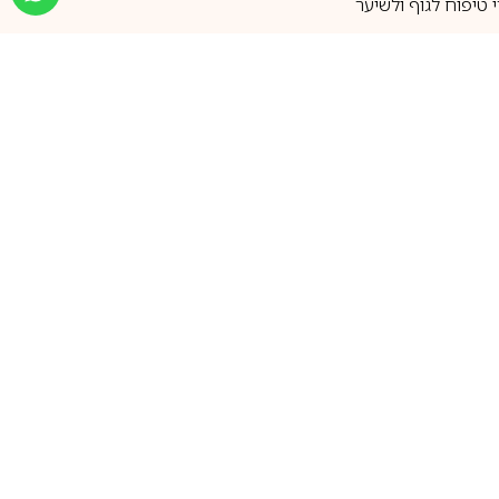
טיפוח לגוף ולשיער
מעל 25 שנות ותק
שירות אישי בוואטסאפ
הצטרפו למועדון ההטבות שלנו
וקבלו עדכונים על קופונים ומבצעים
שווים לפני כולם
support@ca