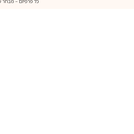
כל פרפיום – מבחר ע
איסוף עצמי
מאות מותגים
מידע שימושי
חנות
ק
אודות
בשמים לגברים
ה
יצירת קשר
בשמים לנשים
בש
שאלות נוספות
בשמי נישה
בו
בלוג
בשמי יוניסקס
בו