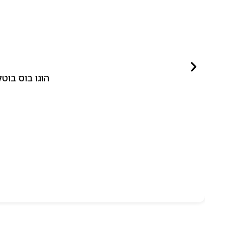
הוגו בוס בוטלד ביונד לאישה