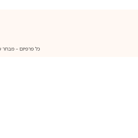
כל פרפיום – מבחר ע
איסוף עצמי
מאות מותגים
מידע שימושי
חנות
ק