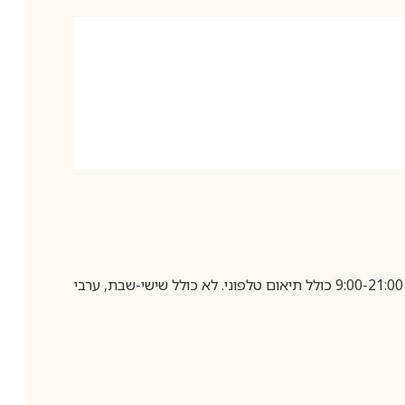
בביצוע הזמנה עד השעה 10:00 בימים א-ה, קבלת המשלוח תבוצע עד חמישה ימי עסקים מיום שלאחר ביצוע ההזמנה, בין השעות 9:00-21:00 כולל תיאום טלפוני. לא כולל שישי-שבת, ערבי