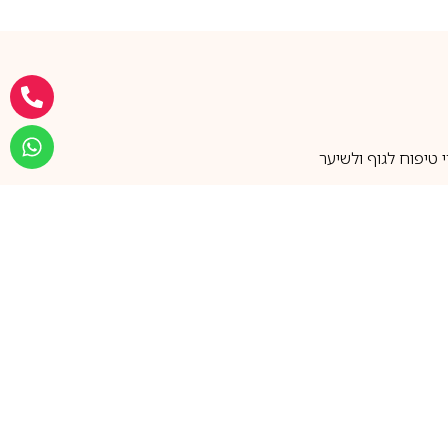
טיפוח לגוף ולשיער
מעל 25 שנות ותק
שירות אישי בוואטסאפ
הצטרפו למועדון ההטבות שלנו