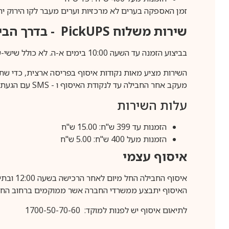
זמן האספקה בערים לא מרכזיות וערים מעבר לקו הירוק יהיה 3-5 ימי עסק
שירות משלוח
PickUPS
- בדרך הביתה (כ-5 
בביצוע הזמנה עד השעה 10:00 בימים א-ה. לא כולל שישי-שבת,ערבי חג וחול המועד.
השירות מציע מאות נקודות איסוף בפריסה ארצית, כדי שת
מעקב אחר החבילה עד לנקודת האיסוף ו -
SMS
עם הגעת ה
עלות השירות
הזמנות עד 399 ש"ח: 15.00 ש"ח
הזמנות מעל 400 ש"ח: 5.00 ש"ח
איסוף עצמי
איסוף החבילה החל מיום לאחר הרכישה בשעה 12:00 ובתיאום מראש בלבד.
האיסוף יתבצע ממשרדי החברה אשר ממוקמים ברחוב החרושת 25, ר
לתיאום איסוף יש לפנות למוקד: 1700-50-70-60