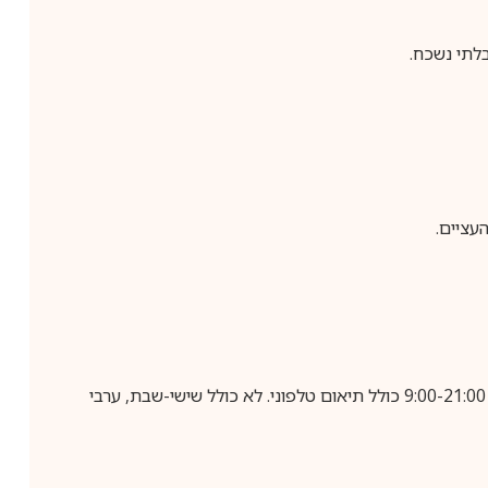
לתי נשכח.
עציים.
בביצוע הזמנה עד השעה 10:00 בימים א-ה, קבלת המשלוח תבוצע עד חמישה ימי עסקים מיום שלאחר ביצוע ההזמנה, בין השעות 9:00-21:00 כולל תיאום טלפוני. לא כולל שישי-שבת, ערבי