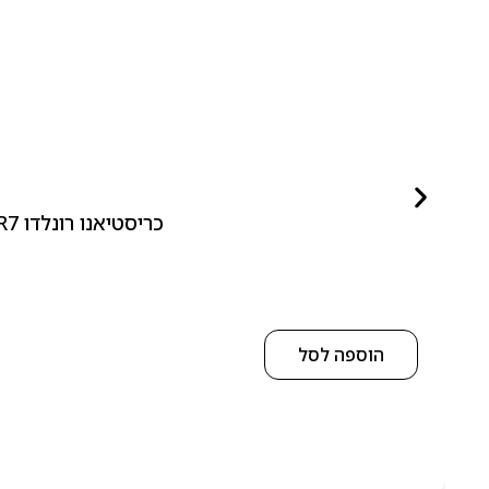
כריסטיאנו רונלדו CR7 פלאי איט קול – Cristiano Ronaldo CR7 Play It Cool for Men 100ml EDT
הוספה לסל