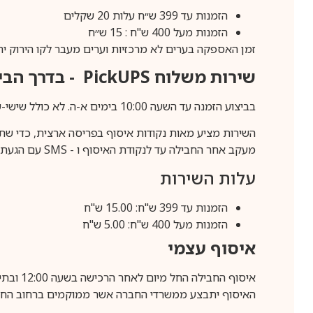
הזמנות עד 399 ש״ח עלות 20 שקלים
הזמנות מעל 400 ש"ח : 15 ש״ח
זמן האספקה בערים לא מרכזיות וערים מעבר לקו הירוק יהיה 3-5 ימי עסק
שירות משלוח
PickUPS
- בדרך הביתה (כ-5 
בביצוע הזמנה עד השעה 10:00 בימים א-ה. לא כולל שישי-שבת,ערבי חג וחול המועד.
השירות מציע מאות נקודות איסוף בפריסה ארצית, כדי שת
מעקב אחר החבילה עד לנקודת האיסוף ו -
SMS
עם הגעת ה
עלות השירות
הזמנות עד 399 ש"ח: 15.00 ש"ח
הזמנות מעל 400 ש"ח: 5.00 ש"ח
איסוף עצמי
איסוף החבילה החל מיום לאחר הרכישה בשעה 12:00 ובתיאום מראש בלבד.
האיסוף יתבצע ממשרדי החברה אשר ממוקמים ברחוב החרושת 25, ר