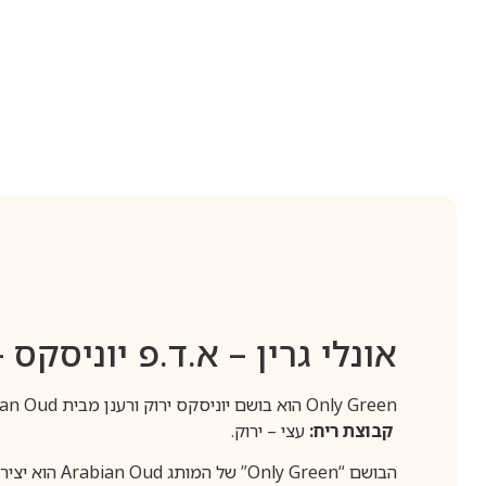
אונלי גרין – א.ד.פ יוניסקס 
Only Green הוא בושם יוניסקס ירוק ורענן מבית Arabian Oud, המציע חוויה ארומטית טבעית ומעוררת.
קבוצת ריח:
עצי – ירוק.
הבושם “reen