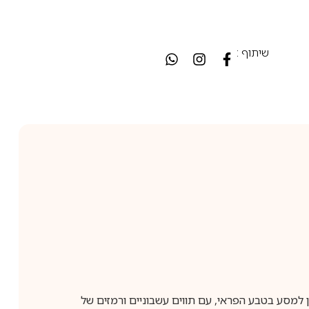
שיתוף :
עצי. ניחוחו מזמין למסע בטבע הפראי, עם תווים עשבוניים ורמזים של