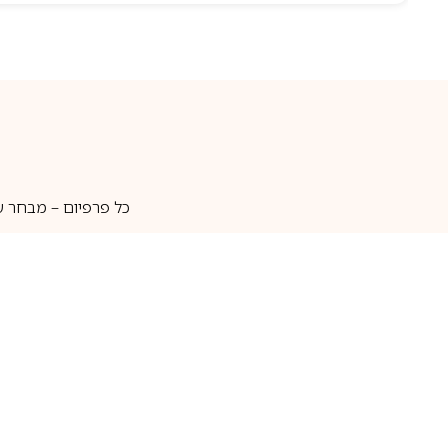
כל פרפיום – מבחר ע
איסוף עצמי
מאות מותגים