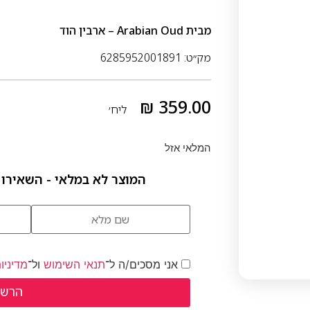
מבית
Arabian Oud – ארבין הוד
מק״ט: 6285952001891
₪
359.00
ליח׳
המלאי אזל
המוצר לא במלאי - השאירו 
אני מסכים/ה ל־
תנאי השימוש
ול־
מדיניו