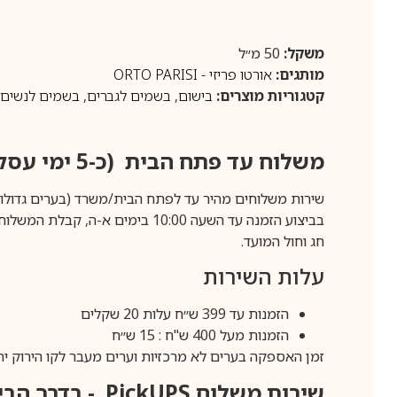
משקל:
50 מ״ל
מותגים:
אורטו פריזי - ORTO PARISI
קטגוריות מוצרים:
בישום
,
בשמים לגברים
,
בשמים לנשים
משלוח עד פתח הבית (כ-5 ימי עסקים)
שירות משלוחים מהיר עד לפתח הבית/משרד (בערים גדולות לפרטים 70-60
חג וחול המועד.
עלות השירות
הזמנות עד 399 ש״ח עלות 20 שקלים
הזמנות מעל 400 ש"ח : 15 ש״ח
זמן האספקה בערים לא מרכזיות וערים מעבר לקו הירוק יהיה 3-5 ימי עסק
שירות משלוח
PickUPS
- בדרך הביתה (כ-5 