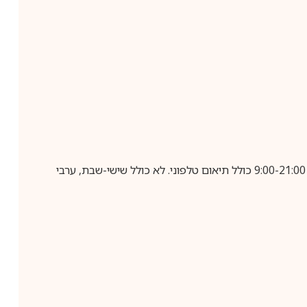
בביצוע הזמנה עד השעה 10:00 בימים א-ה, קבלת המשלוח תבוצע עד חמישה ימי עסקים מיום שלאחר ביצוע ההזמנה, בין השעות 9:00-21:00 כולל תיאום טלפוני. לא כולל שישי-שבת, ערבי