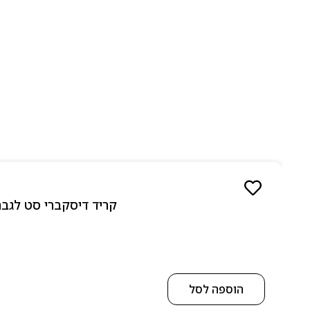
קריד דיסקברי סט לגבר 10 מל 5 יחידות אדפ – 5 Piece Discovery Set for men 5 x 10 ml EDP
הוספה לסל