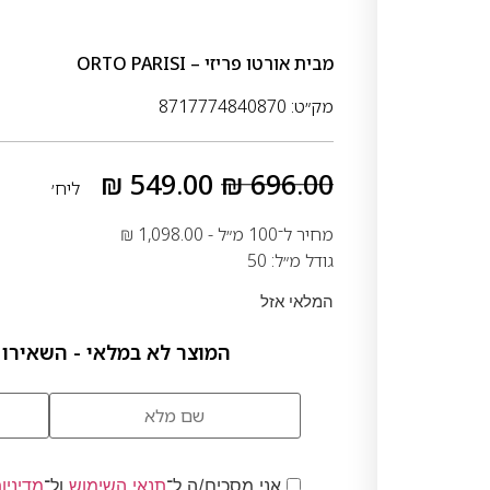
מבית
אורטו פריזי – ORTO PARISI
מק״ט: 8717774840870
₪
549.00
₪
696.00
ליח׳
מחיר ל־100 מ״ל -
1,098.00
₪
גודל מ״ל: 50
המלאי אזל
המוצר לא במלאי - השאירו 
אני מסכים/ה ל־
תנאי השימוש
ול־
מדיניו