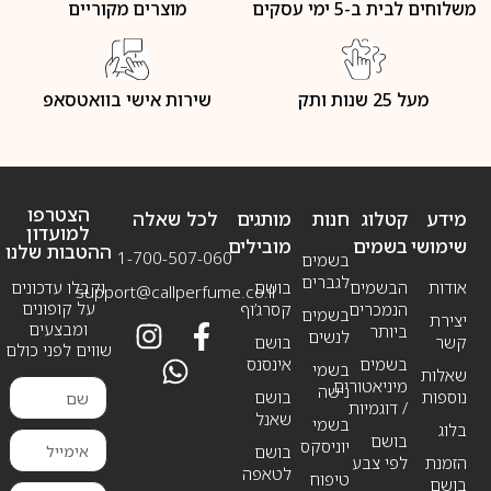
משלוחים לבית ב-5 ימי עסקים
מוצרים מקוריים
מעל 25 שנות ותק
שירות אישי בוואטסאפ
הצטרפו
מידע
קטלוג
חנות
מותגים
לכל שאלה
למועדון
שימושי
בשמים
מובילים
ההטבות שלנו
1-700-507-060
בשמים
לגברים
אודות
הבשמים
בושם
וקבלו עדכונים
support@callperfume.co.il
על קופונים
הנמכרים
קסרג’וף
בשמים
יצירת
ומבצעים
ביותר
לנשים
קשר
בושם
שווים לפני כולם
בשמים
אינסנס
בשמי
שאלות
מיניאטורים
נישה
נוספות
בושם
/ דוגמיות
שאנל
בשמי
בלוג
בושם
יוניסקס
בושם
הזמנת
לפי צבע
לטאפה
טיפוח
בושם