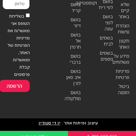
בושם
וקוסמטיקה
שלא
בושם
לפי ריח
קיים
קריד
בשליחת
באתר
בושם
בושם
לפני
הטופס אני
הצהרת
דיור
עונה
מאשר/ת את
נגישות
בושם
בשמים
מדיניות
תקנון
אל
לבית
הפרטיות של
האתר
חרמין
האתר,
בשמים
מידע על
בושם
נוספים
ומאשר/ת
משלוחים
ברברי
קבלת
מדיניות
בושם
פרסומים
פרטיות
איב סאן
לורן
הרשמה
ביטול
הזמנה
בושם
מולקולה
עיצוב ופיתוח אתר :
יו די סטודיו