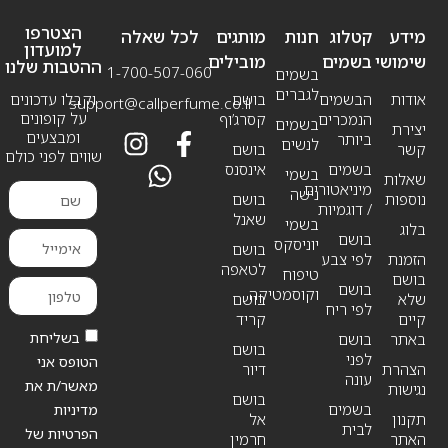
הצטרפו
מידע
קטלוג
חנות
מותגים
לכל שאלה
למועדון
שימושי
בשמים
מובילים
ההטבות שלנו
1-700-507-060
בשמים
לגברים
אודות
הבשמים
בושם
וקבלו עדכונים
support@callperfume.co.il
על קופונים
הנמכרים
קסרג’וף
בשמים
יצירת
ומבצעים
ביותר
לנשים
קשר
בושם
שווים לפני כולם
בשמים
אינסנס
בשמי
שאלות
מיניאטורים
נישה
נוספות
בושם
/ דוגמיות
שאנל
בשמי
בלוג
בושם
יוניסקס
בושם
הזמנת
לפי צבע
לטאפה
טיפוח
בושם
בושם
וקוסמטיקה
שלא
בושם
לפי ריח
קיים
קריד
בשליחת
באתר
בושם
בושם
לפני
הטופס אני
הצהרת
דיור
עונה
מאשר/ת את
נגישות
בושם
בשמים
מדיניות
תקנון
אל
לבית
הפרטיות של
האתר
חרמין