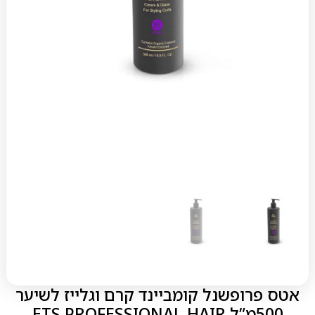
אטס פרופשנל קומביינד קרם וגלייז לשיער
500מ”ל ETS PROFESSIONAL HAIR