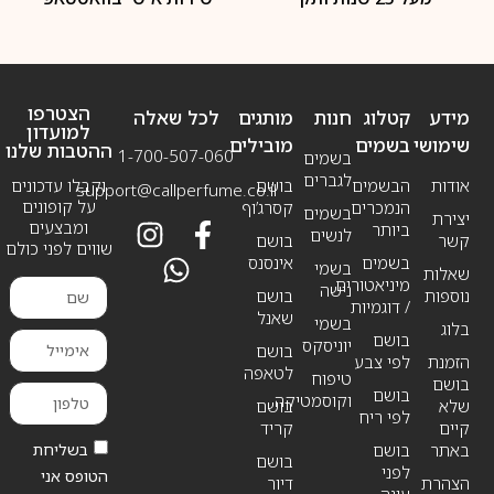
הצטרפו
מידע
קטלוג
חנות
מותגים
לכל שאלה
למועדון
שימושי
בשמים
מובילים
ההטבות שלנו
1-700-507-060
בשמים
לגברים
אודות
הבשמים
בושם
וקבלו עדכונים
support@callperfume.co.il
על קופונים
הנמכרים
קסרג’וף
בשמים
יצירת
ומבצעים
ביותר
לנשים
קשר
בושם
שווים לפני כולם
בשמים
אינסנס
בשמי
שאלות
מיניאטורים
נישה
נוספות
בושם
/ דוגמיות
שאנל
בשמי
בלוג
בושם
יוניסקס
בושם
הזמנת
לפי צבע
לטאפה
טיפוח
בושם
בושם
וקוסמטיקה
שלא
בושם
לפי ריח
קיים
קריד
בשליחת
באתר
בושם
בושם
לפני
הטופס אני
הצהרת
דיור