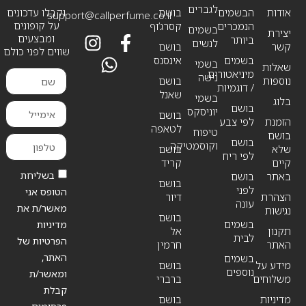
לגברים
אודות
הבשמים
בושם
וקבלו עדכונים
support@callperfume.co.il
על קופונים
הנמכרים
קסרג’וף
בשמים
יצירת
ומבצעים
ביותר
לנשים
קשר
בושם
שווים לפני כולם
בשמים
אינסנס
בשמי
שאלות
מיניאטורים
נישה
נוספות
בושם
/ דוגמיות
שאנל
בשמי
בלוג
בושם
יוניסקס
בושם
הזמנת
לפי צבע
לטאפה
טיפוח
בושם
בושם
וקוסמטיקה
שלא
בושם
לפי ריח
קיים
קריד
בשליחת
באתר
בושם
בושם
לפני
הטופס אני
הצהרת
דיור
עונה
מאשר/ת את
נגישות
בושם
בשמים
מדיניות
תקנון
אל
לבית
הפרטיות של
האתר
חרמין
האתר,
בשמים
מידע על
בושם
נוספים
ומאשר/ת
משלוחים
ברברי
קבלת
מדיניות
בושם