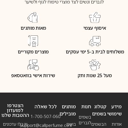
לגברים ונשים לצד מוצרי טיפוח לגוף ולשיער
איסוף עצמי
מאות מותגים
משלוחים לבית ב-5 ימי עסקים
מוצרים מקוריים
מעל 25 שנות ותק
שירות אישי בוואטסאפ
הצטרפו
מידע
קטלוג
חנות
מותגים
לכל שאלה
למועדון
שימושי
בשמים
מובילים
ההטבות שלנו
1-700-507-060
בשמים
לגברים
אודות
הבשמים
בושם
וקבלו עדכונים
support@callperfume.co.il