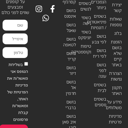
על קופונים
הנמכרים
קסרג’וף
בשמים
יצירת
ומבצעים
ביותר
לנשים
קשר
בושם
שווים לפני כולם
בשמים
אינסנס
בשמי
שאלות
מיניאטורים
נישה
נוספות
בושם
/ דוגמיות
שאנל
בשמי
בלוג
בושם
יוניסקס
בושם
הזמנת
לפי צבע
לטאפה
טיפוח
בושם
בושם
וקוסמטיקה
שלא
בושם
לפי ריח
קיים
קריד
בשליחת
באתר
בושם
בושם
לפני
הטופס אני
הצהרת
דיור
עונה
מאשר/ת את
נגישות
בושם
בשמים
מדיניות
תקנון
אל
לבית
הפרטיות של
האתר
חרמין
האתר,
בשמים
מידע על
בושם
נוספים
ומאשר/ת
משלוחים
ברברי
קבלת
מדיניות
בושם
פרסומים
פרטיות
איב סאן
לורן