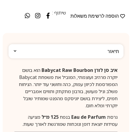
שיתוף :
הוספה לרשימת משאלות
תיאור
איב סן לורן Babycat Raw Bourbon
הוא בושם
יוקרה מרהיב ועוצמתי, המוביל את משפחת Babycat
המפורסמת לכיוון עמוק, כהה וחושני עוד יותר. הניחוח
משלב וניל מעושן, בורבון מתקתק ותווים אמבריים
חמים, ליצירת בושם יוניסקס מהפנט שמותיר שובל
יוקרתי ומלא חום.
גרסת
Eau de Parfum
בנפח
125 מ״ל
מציעה
עמידות יוצאת דופן ונוכחות שמורגשת לאורך שעות.