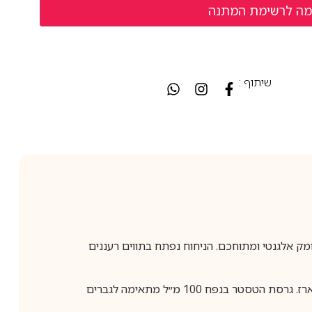
שיתוף :
נות מודרנית עם עומק אלגנטי ומתוחכם. הניחוח נפתח בתווים רעננים
בושם Le Parfum לגבר עם עמידות גבוהה במיוחד והקרנה מורגשת, הכולל תווים של תפוח, אשכולית, לבנדר, גרניום, פולי טונקה וארז. גרסת הטסטר בנפח 100 מ״ל מתאימה לגברים