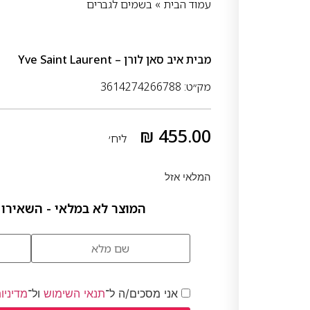
עמוד הבית
»
בשמים לגברים
מבית
איב סאן לורן – Yve Saint Laurent
מק״ט: 3614274266788
₪
455.00
ליח׳
המלאי אזל
המוצר לא במלאי - השאירו 
אני מסכים/ה ל־
תנאי השימוש
ול־
מדיניו