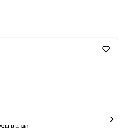
הוגו בוס בוטלד ביונד לאישה