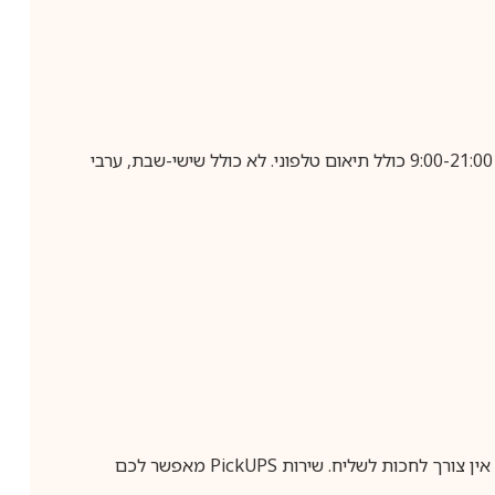
בביצוע הזמנה עד השעה 10:00 בימים א-ה, קבלת המשלוח תבוצע עד חמישה ימי עסקים מיום שלאחר ביצוע ההזמנה, בין השעות 9:00-21:00 כולל תיאום טלפוני. לא כולל שישי-שבת, ערבי
ין צורך לחכות לשליח. שירות
PickUPS
מאפשר לכם