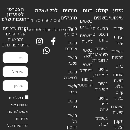
הצטרפו
מידע
קטלוג
חנות
מותגים
לכל שאלה
למועדון
שימושי
בשמים
מובילים
ההטבות שלנו
1-700-507-060
בשמים
לגברים
אודות
הבשמים
בושם
וקבלו עדכונים
support@callperfume.co.il
על קופונים
הנמכרים
קסרג’וף
בשמים
יצירת
ומבצעים
ביותר
לנשים
קשר
בושם
שווים לפני כולם
בשמים
אינסנס
בשמי
שאלות
מיניאטורים
נישה
נוספות
בושם
/ דוגמיות
שאנל
בשמי
בלוג
בושם
יוניסקס
בושם
הזמנת
לפי צבע
לטאפה
טיפוח
בושם
בושם
וקוסמטיקה
שלא
בושם
לפי ריח
קיים
קריד
בשליחת
באתר
בושם
בושם
לפני
הטופס אני
הצהרת
דיור
עונה
מאשר/ת את
נגישות
בושם
בשמים
מדיניות
תקנון
אל
לבית
הפרטיות של
האתר
חרמין