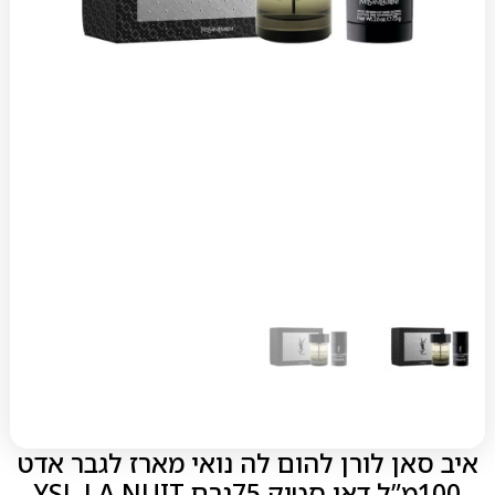
איב סאן לורן להום לה נואי מארז לגבר אדט
100מ”ל דאו סטיק 75גרם YSL LA NUIT