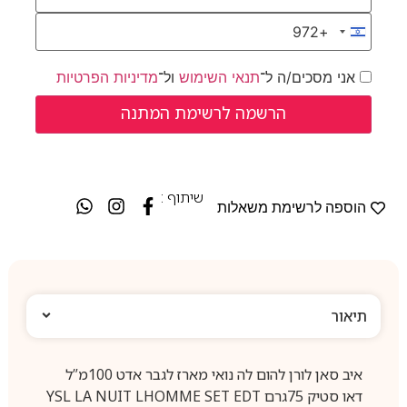
+972
Israel +972
אני מסכים/ה ל־
תנאי השימוש
ול־
מדיניות הפרטיות
שיתוף :
הוספה לרשימת משאלות
תיאור
איב סאן לורן להום לה נואי מארז לגבר אדט 100מ”ל
דאו סטיק 75גרם YSL LA NUIT LHOMME SET EDT