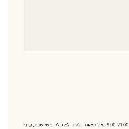
בביצוע הזמנה עד השעה 10:00 בימים א-ה, קבלת המשלוח תבוצע עד חמישה ימי עסקים מיום שלאחר ביצוע ההזמנה, בין השעות 9:00-21:00 כולל תיאום טלפוני. לא כולל שישי-שבת, ערבי