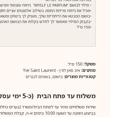
• מילוי לבושם “MYSLF LE PARFUM” ניחוח עוצמתי ומרענן לגבר המודרני, שמעז להיות עצמו.
•מכיל את ניחוח פריחת התפוז, בשילוב אלמנטים עציים חזקים ו
•בושם המבטא את הייחודיות שלך, מעניק לך ביטחון ומשאי
•בקבוק המילוי מאפשר לך לחדש בקלות את הבושם האהוב על
•150 מ”ל
משקל:
150 מ״ל
מותגים:
איב סאן לורן - Yve Saint Laurent
קטגוריות מוצרים:
בישום
,
בשמים לגברים
משלוח עד פתח הבית (כ-5 ימי עסקים)
שירות משלוחים מהיר עד לפתח הבית/משרד (בערים גדולות לפרטים 70-60