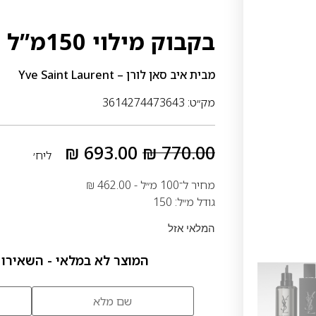
בקבוק מילוי 150מ”ל – ללא שפריצר!
מבית
איב סאן לורן – Yve Saint Laurent
מק״ט: 3614274473643
₪
693.00
₪
770.00
ליח׳
מחיר ל־100 מ״ל -
462.00
₪
גודל מ״ל: 150
המלאי אזל
המוצר לא במלאי - השאירו 