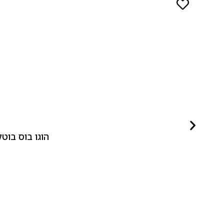
הוגו בוס בוטלד ביונד לאישה