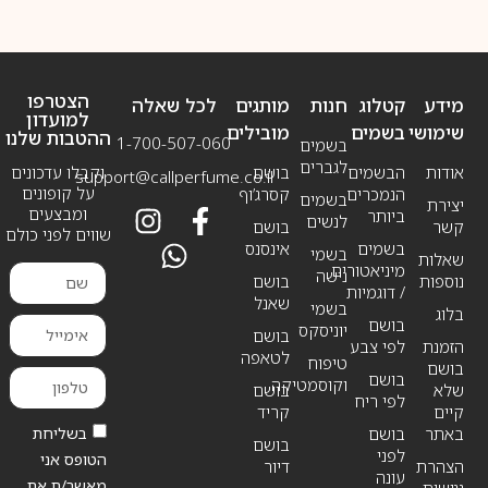
הצטרפו
מידע
קטלוג
חנות
מותגים
לכל שאלה
למועדון
שימושי
בשמים
מובילים
ההטבות שלנו
1-700-507-060
בשמים
לגברים
אודות
הבשמים
בושם
וקבלו עדכונים
support@callperfume.co.il
על קופונים
הנמכרים
קסרג’וף
בשמים
יצירת
ומבצעים
ביותר
לנשים
קשר
בושם
שווים לפני כולם
בשמים
אינסנס
בשמי
שאלות
מיניאטורים
נישה
נוספות
בושם
/ דוגמיות
שאנל
בשמי
בלוג
בושם
יוניסקס
בושם
הזמנת
לפי צבע
לטאפה
טיפוח
בושם
בושם
וקוסמטיקה
שלא
בושם
לפי ריח
קיים
קריד
בשליחת
באתר
בושם
בושם
לפני
הטופס אני
הצהרת
דיור
עונה
מאשר/ת את