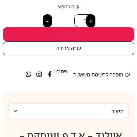
קיים במלאי
-
+
הוספה לסל
קנייה מהירה
שיתוף :
הוספה לרשימת משאלות
תיאור
איילנד – א.ד.פ יוניסקס –