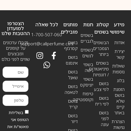
הצטרפו
מידע
קטלוג
חנות
מותגים
לכל שאלה
למועדון
שימושי
בשמים
מובילים
ההטבות שלנו
1-700-507-060
בשמים
לגברים
אודות
הבשמים
בושם
וקבלו עדכונים
support@callperfume.co.il
על קופונים
הנמכרים
קסרג’וף
בשמים
יצירת
ומבצעים
ביותר
לנשים
קשר
בושם
שווים לפני כולם
בשמים
אינסנס
בשמי
שאלות
מיניאטורים
נישה
נוספות
בושם
/ דוגמיות
שאנל
בשמי
בלוג
בושם
יוניסקס
בושם
הזמנת
לפי צבע
לטאפה
טיפוח
בושם
בושם
וקוסמטיקה
שלא
בושם
לפי ריח
קיים
קריד
בשליחת
באתר
בושם
בושם
לפני
הטופס אני
הצהרת
דיור
עונה
מאשר/ת את
נגישות
בושם