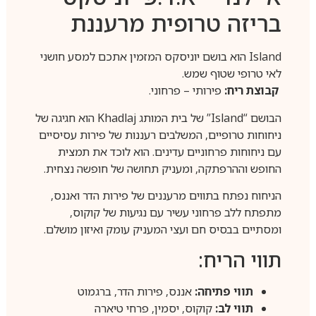
בריזה טרופית מרעננת
Island הוא בושם יוניסקס המזמין אתכם למסע חושני
לאי טרופי שטוף שמש.
קבוצת ריח:
פירותי – פרחוני.
הבושם “Island” של בית המותג Khadlaj הוא חגיגה של
ניחוחות טרופיים, המשלבים רעננות של פירות עסיסיים
עם ניחוחות פרחוניים עדינים. הוא לוכד את תמצית
החופש וההרפתקה, ומעניק תחושה של חופשה נצחית.
הניחוח נפתח בתווים מרעננים של פירות הדר ואננס,
מתפתח ללב פרחוני עשיר עם נגיעות של קוקוס,
ומסתיים בבסיס חם ועצי המעניק עומק ואיזון מושלם.
תווי הריח:
תווי פתיחה:
אננס, פירות הדר, ברגמוט
תווי לב:
קוקוס, יסמין, פרחי טיארה