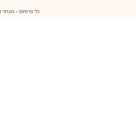
כל פרפיום – מבחר ע
איסוף עצמי
מאות מותגים
מידע שימושי
חנות
ק
אודות
בשמים לגברים
ה
יצירת קשר
בשמים לנשים
בש
שאלות נוספות
בשמי נישה
בו