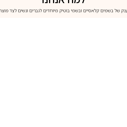
נק של בשמים קלאסיים ובשמי בוטיק מיוחדים לגברים ונשים לצד מוצרי 
משלוחים לבית ב-5 ימי עסקים
מוצרים מקוריים
טלוג בשמים
מותגים מובילים
לכל שאלה
1-700-507-060
בשמים הנמכרים ביותר
בושם קסרג’וף
llperfume.co.il
מים מיניאטורים / דוגמיות
בושם אינסנס
שם לפי צבע
בושם שאנל