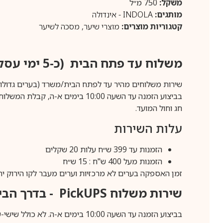
משקל:
750 מ״ל
מותגים:
INDOLA - אינדולה
קטגוריות מוצרים:
מוצרי שיער
,
מסכה לשיער
משלוח עד פתח הבית (כ-5 ימי עסקים)
שירות משלוחים מהיר עד לפתח הבית/משרד (בערים גדולות לפרטים 70-60
חג וחול המועד.
עלות השירות
הזמנות עד 399 ש״ח עלות 20 שקלים
הזמנות מעל 400 ש"ח : 15 ש״ח
זמן האספקה בערים לא מרכזיות וערים מעבר לקו הירוק יהיה 3-5 ימי עסק
שירות משלוח
PickUPS
- בדרך הביתה (כ-5 
בביצוע הזמנה עד השעה 10:00 בימים א-ה. לא כולל שישי-שבת,ערבי חג וחול המועד.