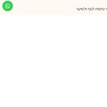
טיפוח לגוף ולשיער
מעל 25 שנות ותק
שירות אישי בוואטסאפ
הצטרפו למועדון ההטבות שלנו
וקבלו עדכונים על קופונים ומבצעים
שווים לפני כולם
support@ca