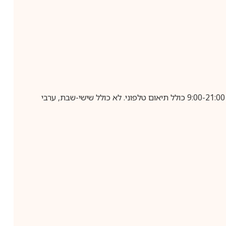
בביצוע הזמנה עד השעה 10:00 בימים א-ה, קבלת המשלוח תבוצע עד חמישה ימי עסקים מיום שלאחר ביצוע ההזמנה, בין השעות 9:00-21:00 כולל תיאום טלפוני. לא כולל שישי-שבת, ערבי