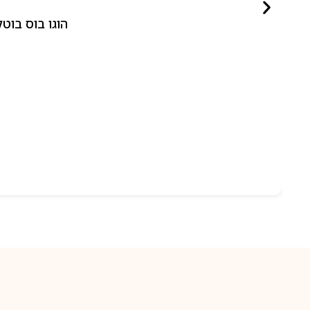
הוגו בוס בוטלד ביונד לאישה