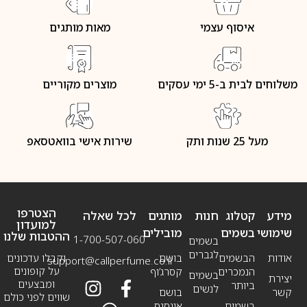
איסוף עצמי
מאות מותגים
משלוחים לבית ב-5 ימי עסקים
מוצרים מקוריים
מעל 25 שנות ותק
שירות אישי בוואטסאפ
הצטרפו
מידע
קטלוג
חנות
מותגים
לכל שאלה
למועדון
שימושי
בשמים
מובילים
ההטבות שלנו
1-700-507-060
בשמים
לגברים
אודות
הבשמים
בושם
וקבלו עדכונים
support@callperfume.co.il
על קופונים
הנמכרים
קסרג’וף
בשמים
יצירת
ומבצעים
ביותר
לנשים
קשר
בושם
שווים לפני כולם
בשמים
אינסנס