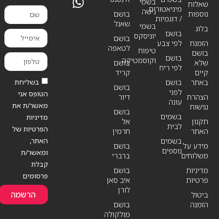
בשמי
שאלות
מיניאטורים
נישה
נוספות
בושם
/ דוגמיות
שאנל
בשמי
בלוג
בושם
יוניסקס
בושם
הזמנת
לפי צבע
לטאפה
טיפוח
בושם
בושם
וקוסמטיקה
שלא
בושם
לפי ריח
קיים
קריד
בשליחת
באתר
בושם
בושם
לפני
הטופס אני
הצהרת
דיור
עונה
מאשר/ת את
נגישות
בושם
בשמים
מדיניות
תקנון
אל
לבית
הפרטיות של
האתר
חרמין
האתר,
בשמים
מידע על
בושם
נוספים
ומאשר/ת
משלוחים
ברברי
קבלת
מדיניות
בושם
פרסומים
פרטיות
איב סאן
לורן
הרשמה
ביטול
הזמנה
בושם
מולקולה