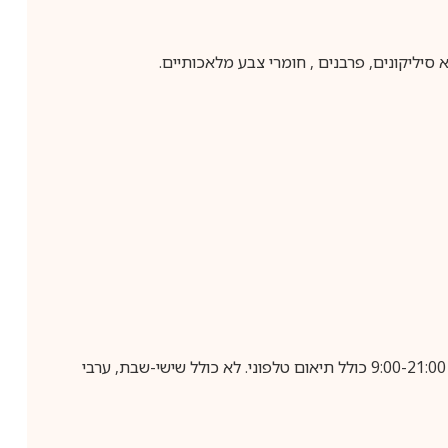
 סיליקונים, פרבנים , חומרי צבע מלאכותיים.
בביצוע הזמנה עד השעה 10:00 בימים א-ה, קבלת המשלוח תבוצע עד חמישה ימי עסקים מיום שלאחר ביצוע ההזמנה, בין השעות 9:00-21:00 כולל תיאום טלפוני. לא כולל שישי-שבת, ערבי