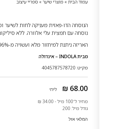
עמוד הבית
»
מוצרי שיער
»
ספריי עיצוב
הנוסחה הדו-פאזית מעניקה לחות לשיער ו
נוסחה עם תמצית עלי אלוורה.
ללא סיליקונ
האריזה ניתנת למיחזור מלא ועשויה מ-96% תוכן ממוחזר.
מבית
INDOLA – אינדולה
מק״ט: 4045787578720
₪
68.00
ליח׳
מחיר ל־100 מ״ל -
34.00
₪
גודל מ״ל: 200
המלאי אזל