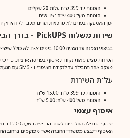
הזמנות עד 399 ש״ח עלות 20 שקלים
הזמנות מעל 400 ש"ח : 15 ש״ח
זמן האספקה בערים לא מרכזיות וערים מעבר לקו הירוק יהיה 3-5 ימי עסק
שירות משלוח
PickUPS
- בדרך הביתה (כ-5 
בביצוע הזמנה עד השעה 10:00 בימים א-ה. לא כולל שישי-שבת,ערבי חג וחול המועד.
השירות מציע מאות נקודות איסוף בפריסה ארצית, כדי שת
מעקב אחר החבילה עד לנקודת האיסוף ו -
SMS
עם הגעת ה
עלות השירות
הזמנות עד 399 ש"ח: 15.00 ש"ח
הזמנות מעל 400 ש"ח: 5.00 ש"ח
איסוף עצמי
איסוף החבילה החל מיום לאחר הרכישה בשעה 12:00 ובתיאום מראש בלבד.
האיסוף יתבצע ממשרדי החברה אשר ממוקמים ברחוב החרושת 25, ר