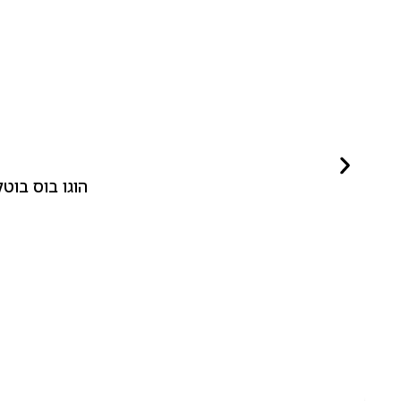
הוגו בוס בוטלד ביונד לאישה