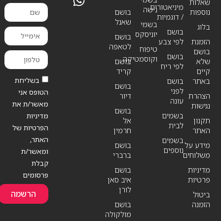
שאלות
מיניאטורים
נישה
נוספות
בושם
/ דוגמיות
שאנל
בשמי
בלוג
בושם
יוניסקס
בושם
הזמנת
לפי צבע
לטאפה
טיפוח
בושם
בושם
וקוסמטיקה
שלא
בושם
לפי ריח
קיים
קריד
בשליחת
באתר
בושם
בושם
לפני
הטופס אני
הצהרת
דיור
עונה
מאשר/ת את
נגישות
בושם
בשמים
מדיניות
תקנון
אל
לבית
הפרטיות של
האתר
חרמין
האתר,
בשמים
מידע על
בושם
נוספים
ומאשר/ת
משלוחים
ברברי
קבלת
מדיניות
בושם
פרסומים
פרטיות
איב סאן
לורן
הרשמה
ביטול
הזמנה
בושם
מולקולה