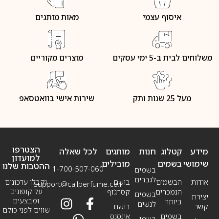
איסוף עצמי
מאות מותגים
משלוחים לבית ב-5 ימי עסקים
מוצרים מקוריים
מעל 25 שנות ותק
שירות אישי בוואטסאפ
הצטרפו
מידע
קטלוג
חנות
מותגים
לכל שאלה
למועדון
שימושי
בשמים
מובילים
ההטבות שלנו
1-700-507-060
בשמים
לגברים
אודות
הבשמים
בושם
וקבלו עדכונים
support@callperfume.co.il
על קופונים
הנמכרים
קסרג’וף
בשמים
יצירת
ומבצעים
ביותר
לנשים
קשר
בושם
שווים לפני כולם
בשמים
אינסנס
בשמי