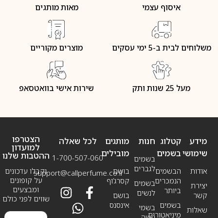
איסוף עצמי
מאות מותגים
משלוחים לבית ב-5 ימי עסקים
מוצרים מקוריים
מעל 25 שנות ותק
שירות אישי בוואטסאפ
הצטרפו
מידע
קטלוג
חנות
מותגים
לכל שאלה
למועדון
שימושי
בשמים
מובילים
ההטבות שלנו
1-700-507-060
בשמים
לגברים
אודות
הבשמים
בושם
וקבלו עדכונים
support@callperfume.co.il
על קופונים
הנמכרים
קסרג’וף
בשמים
יצירת
ומבצעים
ביותר
לנשים
קשר
בושם
שווים לפני כולם
בשמים
אינסנס
בשמי
שאלות
מיניאטורים
נישה