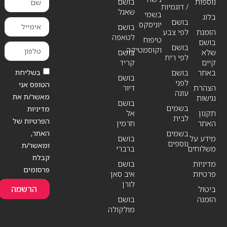
נוספות
בושם
/ דוגמיות
שאנל
בשמי
בלוג
בושם
יוניסקס
בושם
הזמנת
לפי צבע
לטאפה
טיפוח
בושם
בושם
וקוסמטיקה
שלא
בושם
לפי ריח
קיים
קריד
בשליחת
באתר
בושם
בושם
לפני
הטופס אני
הצהרת
דיור
עונה
מאשר/ת את
נגישות
בושם
בשמים
מדיניות
תקנון
אל
לבית
הפרטיות של
האתר
חרמין
האתר,
בשמים
מידע על
בושם
נוספים
ומאשר/ת
משלוחים
ברברי
קבלת
מדיניות
בושם
פרסומים
פרטיות
איב סאן
לורן
הרשמה
ביטול
הזמנה
בושם
מולקולה