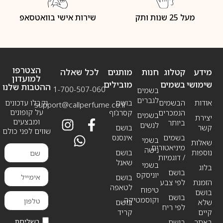
מעל 25 שנות ותק
שירות אישי בוואטסאפ
הצטרפו
מידע
קטלוג
חנות
מותגים
לכל שאלה
למועדון
שימושי
בשמים
מובילים
ההטבות שלנו
1-700-507-060
בשמים
לגברים
אודות
הבשמים
בושם
וקבלו עדכונים
support@callperfume.co.il
על קופונים
הנמכרים
קסרג’וף
בשמים
יצירת
ומבצעים
ביותר
לנשים
קשר
בושם
שווים לפני כולם
בשמים
אינסנס
בשמי
שאלות
מיניאטורים
נישה
נוספות
בושם
/ דוגמיות
שאנל
בשמי
בלוג
בושם
יוניסקס
בושם
הזמנת
לפי צבע
לטאפה
טיפוח
בושם
בושם
וקוסמטיקה
שלא
בושם
לפי ריח
קיים
קריד
בשליחת
באתר
בושם