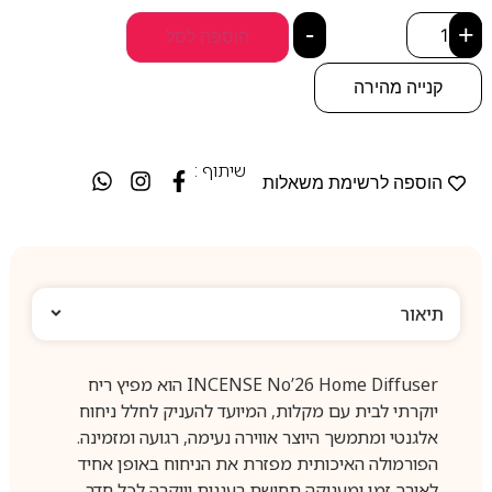
-
+
הוספה לסל
קנייה מהירה
שיתוף :
הוספה לרשימת משאלות
תיאור
INCENSE No’26 Home Diffuser הוא מפיץ ריח
יוקרתי לבית עם מקלות, המיועד להעניק לחלל ניחוח
אלגנטי ומתמשך היוצר אווירה נעימה, רגועה ומזמינה.
הפורמולה האיכותית מפזרת את הניחוח באופן אחיד
לאורך זמן ומעניקה תחושת רעננות ויוקרה לכל חדר