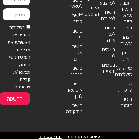
הזמנת
לפי צבע
לטאפה
טיפוח
בושם
בושם
וקוסמטיקה
שלא
בושם
לפי ריח
קיים
קריד
בשליחת
באתר
בושם
בושם
לפני
הטופס אני
הצהרת
דיור
עונה
מאשר/ת את
נגישות
בושם
בשמים
מדיניות
תקנון
אל
לבית
הפרטיות של
האתר
חרמין
האתר,
בשמים
מידע על
בושם
נוספים
ומאשר/ת
משלוחים
ברברי
קבלת
מדיניות
בושם
פרסומים
פרטיות
איב סאן
לורן
הרשמה
ביטול
הזמנה
בושם
מולקולה
עיצוב ופיתוח אתר :
יו די סטודיו