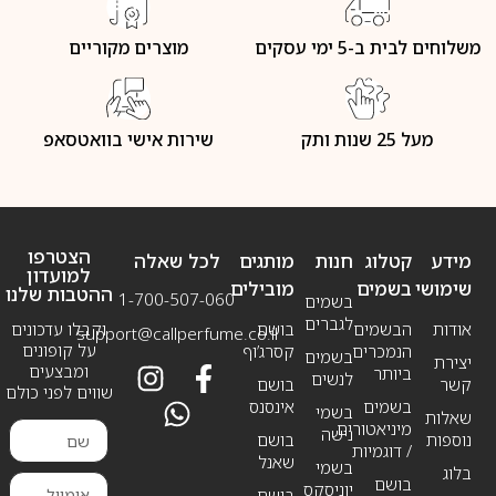
משלוחים לבית ב-5 ימי עסקים
מוצרים מקוריים
מעל 25 שנות ותק
שירות אישי בוואטסאפ
הצטרפו
מידע
קטלוג
חנות
מותגים
לכל שאלה
למועדון
שימושי
בשמים
מובילים
ההטבות שלנו
1-700-507-060
בשמים
לגברים
אודות
הבשמים
בושם
וקבלו עדכונים
support@callperfume.co.il
על קופונים
הנמכרים
קסרג’וף
בשמים
יצירת
ומבצעים
ביותר
לנשים
קשר
בושם
שווים לפני כולם
בשמים
אינסנס
בשמי
שאלות
מיניאטורים
נישה
נוספות
בושם
/ דוגמיות
שאנל
בשמי
בלוג
בושם
יוניסקס
בושם