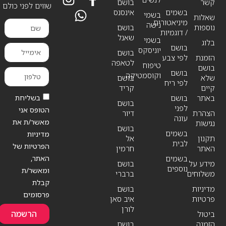
קשר
בושם
שווים לפני כולם
בשמים
אינסנס
בשמי
שאלות
מיניאטורים
נישה
נוספות
בושם
/ דוגמיות
שאנל
בשמי
בלוג
בושם
יוניסקס
בושם
הזמנת
לפי צבע
לטאפה
טיפוח
בושם
בושם
וקוסמטיקה
שלא
בושם
לפי ריח
קיים
קריד
בשליחת
באתר
בושם
בושם
לפני
הטופס אני
הצהרת
דיור
עונה
מאשר/ת את
נגישות
בושם
בשמים
מדיניות
תקנון
אל
לבית
הפרטיות של
האתר
חרמין
האתר,
בשמים
מידע על
בושם
נוספים
ומאשר/ת
משלוחים
ברברי
קבלת
מדיניות
בושם
פרסומים
פרטיות
איב סאן
לורן
הרשמה
ביטול
הזמנה
בושם