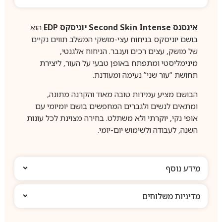
אינסנס Second Skin Intense יוניסקס EDP
הוא
בושם יוניסקס בניחוח עצי-מושקי המשלב תווים נקיים
של מושק, עצים רכים וענבר. הניחוח אלגנטי,
מינימליסטי ומתפתח באופן טבעי על העור, ליצירת
תחושת “עור שני” נעימה ומעודנת.
הבושם מציע עמידות טובה מאוד והקרנה מתונה,
ומתאים לנשים ולגברים המחפשים בושם יומיומי עם
אופי נקי, יוקרתי ולא משתלט. בחירה מצוינת לכל עונות
השנה, לעבודה ולשימוש יום-יומי.
מידע נוסף
מדיניות משלוחים