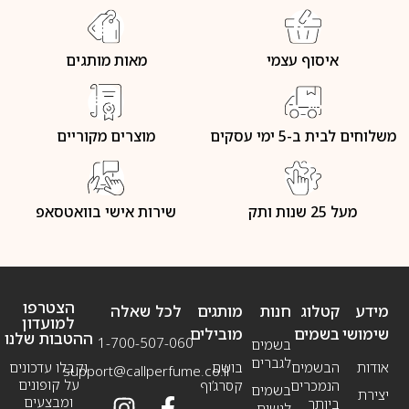
איסוף עצמי
מאות מותגים
משלוחים לבית ב-5 ימי עסקים
מוצרים מקוריים
מעל 25 שנות ותק
שירות אישי בוואטסאפ
הצטרפו
מידע
קטלוג
חנות
מותגים
לכל שאלה
למועדון
שימושי
בשמים
מובילים
ההטבות שלנו
1-700-507-060
בשמים
לגברים
אודות
הבשמים
בושם
וקבלו עדכונים
support@callperfume.co.il
על קופונים
הנמכרים
קסרג’וף
בשמים
יצירת
ומבצעים
ביותר
לנשים