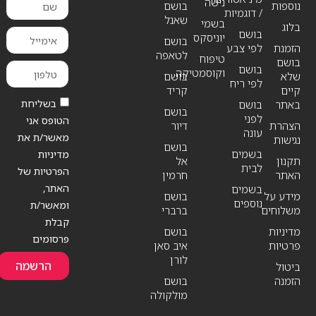
נישה
נוספות
בושם
/ דוגמיות
שאנל
בשמי
בלוג
בושם
יוניסקס
בושם
הזמנת
לפי צבע
לטאפה
טיפוח
בושם
בושם
וקוסמטיקה
שלא
בושם
לפי ריח
קיים
קריד
בשליחת
באתר
בושם
בושם
לפני
הטופס אני
הצהרת
דיור
עונה
מאשר/ת את
נגישות
בושם
בשמים
מדיניות
תקנון
אל
לבית
הפרטיות של
האתר
חרמין
האתר,
בשמים
מידע על
בושם
נוספים
ומאשר/ת
משלוחים
ברברי
קבלת
מדיניות
בושם
פרסומים
פרטיות
איב סאן
לורן
הרשמה
ביטול
הזמנה
בושם
מולקולה