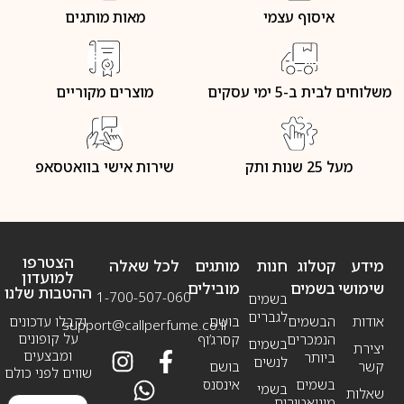
איסוף עצמי
מאות מותגים
משלוחים לבית ב-5 ימי עסקים
מוצרים מקוריים
מעל 25 שנות ותק
שירות אישי בוואטסאפ
הצטרפו
מידע
קטלוג
חנות
מותגים
לכל שאלה
למועדון
שימושי
בשמים
מובילים
ההטבות שלנו
1-700-507-060
בשמים
לגברים
אודות
הבשמים
בושם
וקבלו עדכונים
support@callperfume.co.il
על קופונים
הנמכרים
קסרג’וף
בשמים
יצירת
ומבצעים
ביותר
לנשים
קשר
בושם
שווים לפני כולם
בשמים
אינסנס
בשמי
שאלות
מיניאטורים