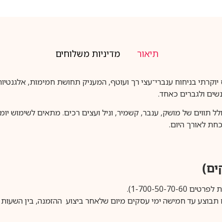
תיאור
מדיניות משלוחים
Insanef  הוא בושם יוניסקס יוקרתי בניחוח ענברי־עצי רך ועוטף, המעניק תחושת חמימות
נשים ולגברים כאחד.
, הכולל תווים של מושק, ענבר, קשמיר, וניל ועצים רכים. מתאים לשימוש י
חת לאורך היום.
1-700-50-).