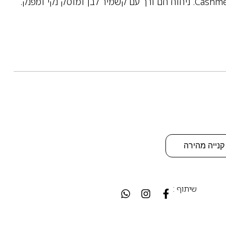
בושם ניש יוניסקס מבית אינסנף – Cashmere 100. ניחוח חם ורך עם קשמיר לבן ומוסק נקי ומפנק.
קנייה מהירה
שיתוף :