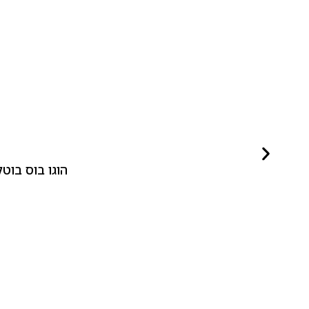
הוגו בוס בוטלד ביונד לאישה