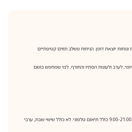
, אלגנטיות ונוחות יוצאת דופן. הניחוח משלב תווים קטיפתיים
ומיומי, לערב ולעונות הסתיו והחורף, למי שמחפש בושם
בביצוע הזמנה עד השעה 10:00 בימים א-ה, קבלת המשלוח תבוצע עד חמישה ימי עסקים מיום שלאחר ביצוע ההזמנה, בין השעות 9:00-21:00 כולל תיאום טלפוני. לא כולל שישי-שבת, ערבי