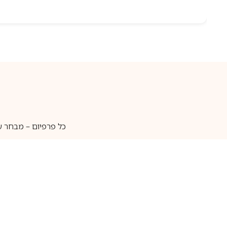
כל פרפיום – מבחר ע
איסוף עצמי
מאות מותגים