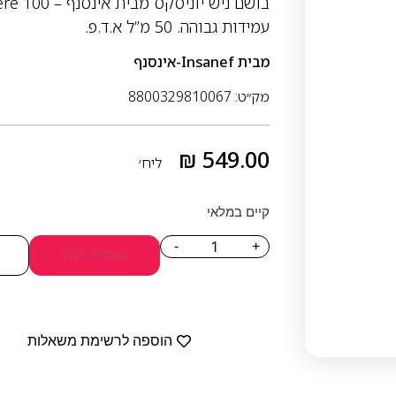
עמידות גבוהה. 50 מ”ל א.ד.פ.
מבית
Insanef-אינסנף
מק״ט: 8800329810067
₪
549.00
ליח׳
קיים במלאי
-
+
הוספה לסל
הוספה לרשימת משאלות