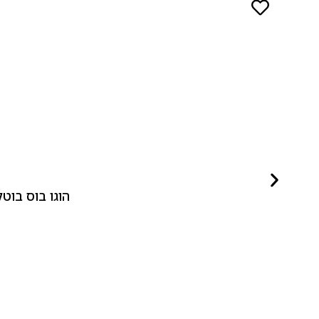
הוגו בוס בוטלד ביונד לאישה