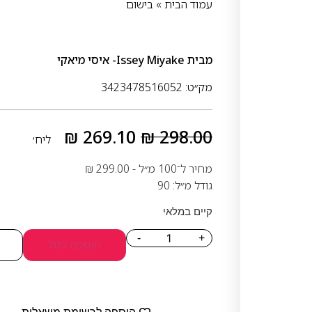
עמוד הבית
»
בישום
מבית
Issey Miyake- איסי מיאקי
מק״ט: 3423478516052
₪
269.10
₪
298.00
ליח׳
מחיר ל־100 מ״ל -
299.00
₪
גודל מ״ל: 90
קיים במלאי
-
+
הוספה לסל