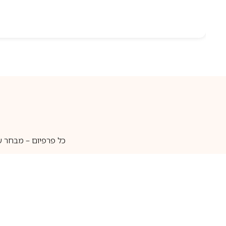
כל פרפיום – מבחר ע
איסוף עצמי
מאות מותגים