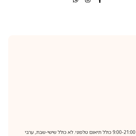
בביצוע הזמנה עד השעה 10:00 בימים א-ה, קבלת המשלוח תבוצע עד חמישה ימי עסקים מיום שלאחר ביצוע ההזמנה, בין השעות 9:00-21:00 כולל תיאום טלפוני. לא כולל שישי-שבת, ערבי