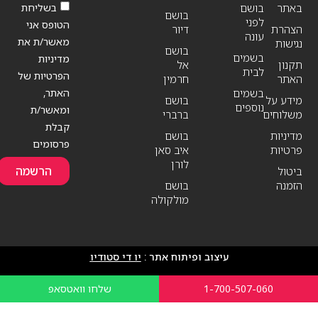
בשליחת
באתר
בושם
בושם
לפני
הטופס אני
הצהרת
דיור
עונה
מאשר/ת את
נגישות
בושם
בשמים
מדיניות
תקנון
אל
לבית
הפרטיות של
האתר
חרמין
האתר,
בשמים
מידע על
בושם
נוספים
ומאשר/ת
משלוחים
ברברי
קבלת
מדיניות
בושם
פרסומים
פרטיות
איב סאן
לורן
הרשמה
ביטול
הזמנה
בושם
מולקולה
עיצוב ופיתוח אתר :
יו די סטודיו
1-700-507-060
שלחו וואטסאפ