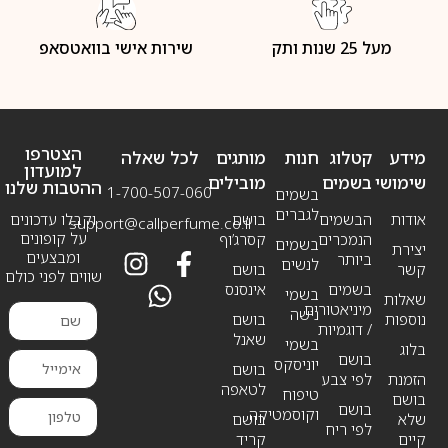
מעל 25 שנות ותק
שירות אישי בוואטסאפ
הצטרפו
מידע
קטלוג
חנות
מותגים
לכל שאלה
למועדון
שימושי
בשמים
מובילים
ההטבות שלנו
1-700-507-060
בשמים
לגברים
אודות
הבשמים
בושם
וקבלו עדכונים
support@callperfume.co.il
על קופונים
הנמכרים
קסרג’וף
בשמים
יצירת
ומבצעים
ביותר
לנשים
קשר
בושם
שווים לפני כולם
בשמים
אינסנס
בשמי
שאלות
מיניאטורים
נישה
נוספות
בושם
/ דוגמיות
שאנל
בשמי
בלוג
בושם
יוניסקס
בושם
הזמנת
לפי צבע
לטאפה
טיפוח
בושם
בושם
וקוסמטיקה
שלא
בושם
לפי ריח
קיים
קריד