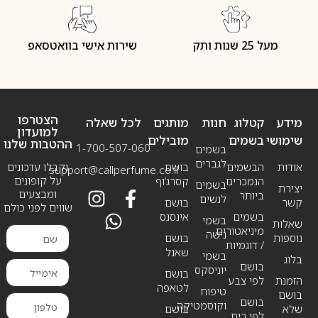
מעל 25 שנות ותק
שירות אישי בוואטסאפ
הצטרפו
מידע
קטלוג
חנות
מותגים
לכל שאלה
למועדון
שימושי
בשמים
מובילים
ההטבות שלנו
1-700-507-060
בשמים
לגברים
אודות
הבשמים
בושם
וקבלו עדכונים
support@callperfume.co.il
על קופונים
הנמכרים
קסרג’וף
בשמים
יצירת
ומבצעים
ביותר
לנשים
קשר
בושם
שווים לפני כולם
בשמים
אינסנס
בשמי
שאלות
מיניאטורים
נישה
נוספות
בושם
/ דוגמיות
שאנל
בשמי
בלוג
בושם
יוניסקס
בושם
הזמנת
לפי צבע
לטאפה
טיפוח
בושם
בושם
וקוסמטיקה
שלא
בושם
לפי ריח