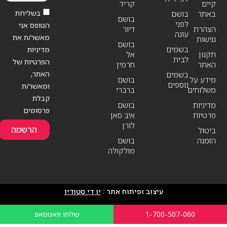
קיים
קריד
בשליחת
באתר
בושם
בושם
לפני
הטופס אני
הצהרת
דיור
עונה
מאשר/ת את
נגישות
בושם
בשמים
מדיניות
תקנון
אל
לבית
הפרטיות של
האתר
חרמין
האתר,
בשמים
מידע על
בושם
נוספים
ומאשר/ת
משלוחים
ברברי
קבלת
מדיניות
בושם
פרסומים
פרטיות
איב סאן
לורן
הרשמה
ביטול
הזמנה
בושם
מולקולה
עיצוב ופיתוח אתר :
יו די סטודיו
1-700-507-060
שלחו וואטסאפ