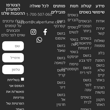
הצטרפו
מידע
קטלוג
חנות
מותגים
לכל שאלה
למועדון
שימושי
בשמים
מובילים
ההטבות שלנו
1-700-507-060
בשמים
לגברים
אודות
הבשמים
בושם
וקבלו עדכונים
support@callperfume.co.il
על קופונים
הנמכרים
קסרג’וף
בשמים
יצירת
ומבצעים
ביותר
לנשים
קשר
בושם
שווים לפני כולם
בשמים
אינסנס
בשמי
שאלות
מיניאטורים
נישה
נוספות
בושם
/ דוגמיות
שאנל
בשמי
בלוג
בושם
יוניסקס
בושם
הזמנת
לפי צבע
לטאפה
טיפוח
בושם
בושם
וקוסמטיקה
שלא
בושם
לפי ריח
קיים
קריד
בשליחת
באתר
בושם
בושם
לפני
הטופס אני
הצהרת
דיור
עונה
מאשר/ת את
נגישות
בושם
בשמים
מדיניות
תקנון
אל
לבית
הפרטיות של
האתר
חרמין
האתר,
בשמים