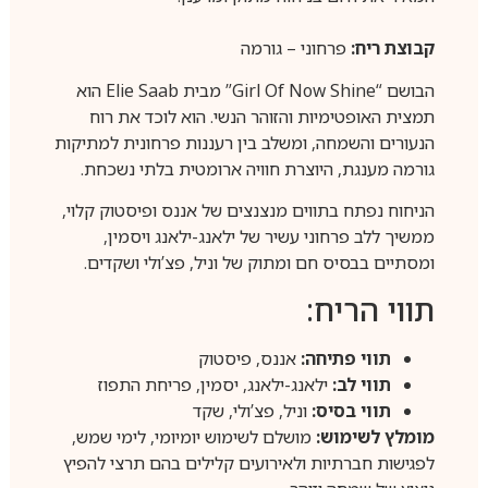
קבוצת ריח:
פרחוני – גורמה
הבושם “Girl Of Now Shine” מבית Elie Saab הוא
תמצית האופטימיות והזוהר הנשי. הוא לוכד את רוח
הנעורים והשמחה, ומשלב בין רעננות פרחונית למתיקות
גורמה מענגת, היוצרת חוויה ארומטית בלתי נשכחת.
הניחוח נפתח בתווים מנצנצים של אננס ופיסטוק קלוי,
ממשיך ללב פרחוני עשיר של ילאנג-ילאנג ויסמין,
ומסתיים בבסיס חם ומתוק של וניל, פצ’ולי ושקדים.
תווי הריח:
תווי פתיחה:
אננס, פיסטוק
תווי לב:
ילאנג-ילאנג, יסמין, פריחת התפוז
תווי בסיס:
וניל, פצ’ולי, שקד
מומלץ לשימוש:
מושלם לשימוש יומיומי, לימי שמש,
לפגישות חברתיות ולאירועים קלילים בהם תרצי להפיץ