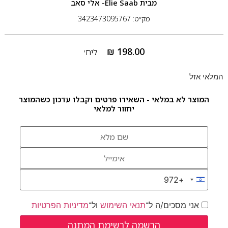
מבית
Elie Saab- אלי סאב
מק״ט: 3423473095767
₪
198.00
ליח׳
המלאי אזל
המוצר לא במלאי - השאירו פרטים וקבלו עדכון כשהמוצר
יחזור למלאי
+972
Israel +972
אני מסכים/ה ל־
תנאי השימוש
ול־
מדיניות הפרטיות