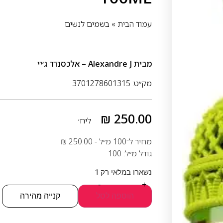
עמוד הבית
»
בשמים לנשים
מבית
Alexandre J – אלכסנדר ג׳יי
מק״ט: 3701278601315
₪
250.00
ליח׳
מחיר ל־100 מ״ל -
250.00
₪
גודל מ״ל: 100
נשארו במלאי רק 1
-
+
הוספה לסל
קנייה מהירה