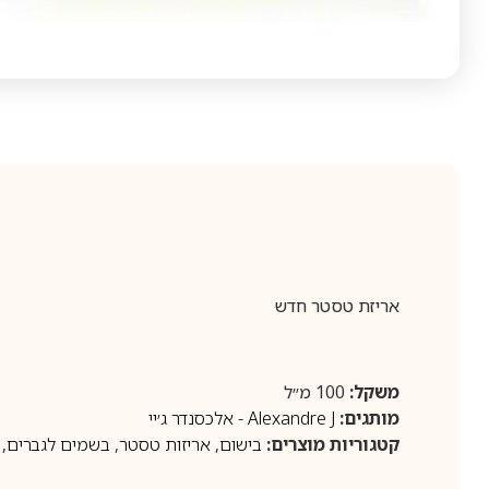
אריזת טסטר חדש
משקל:
100 מ״ל
מותגים:
Alexandre J - אלכסנדר ג׳יי
קטגוריות מוצרים:
בישום
,
אריזות טסטר
,
בשמים לגברים
,