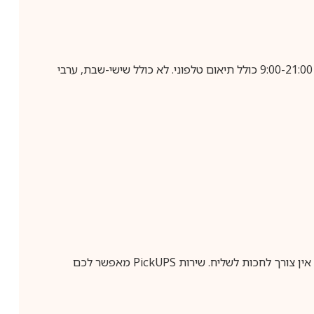
בביצוע הזמנה עד השעה 10:00 בימים א-ה, קבלת המשלוח תבוצע עד חמישה ימי עסקים מיום שלאחר ביצוע ההזמנה, בין השעות 9:00-21:00 כולל תיאום טלפוני. לא כולל שישי-שבת, ערבי
ין צורך לחכות לשליח. שירות
PickUPS
מאפשר לכם