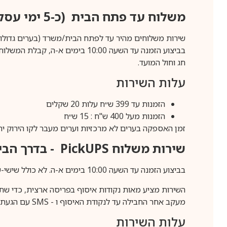
משלוח עד פתח הבית (כ-5 ימי עסקים)
שירות משלוחים מהיר עד לפתח הבית/משרד (בערים גדולות לפרטים 70-60
חג וחול המועד.
עלות השירות
הזמנות עד 399 ש״ח עלות 20 שקלים
הזמנות מעל 400 ש"ח : 15 ש״ח
זמן האספקה בערים לא מרכזיות וערים מעבר לקו הירוק יהיה 3-5 ימי עסק
שירות משלוח
PickUPS
- בדרך הביתה (כ-5 
בביצוע הזמנה עד השעה 10:00 בימים א-ה. לא כולל שישי-שבת,ערבי חג וחול המועד.
השירות מציע מאות נקודות איסוף בפריסה ארצית, כדי שת
מעקב אחר החבילה עד לנקודת האיסוף ו -
SMS
עם הגעת ה
עלות השירות