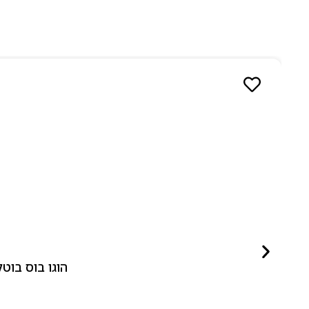
הוגו בוס בוטלד ביונד לאישה