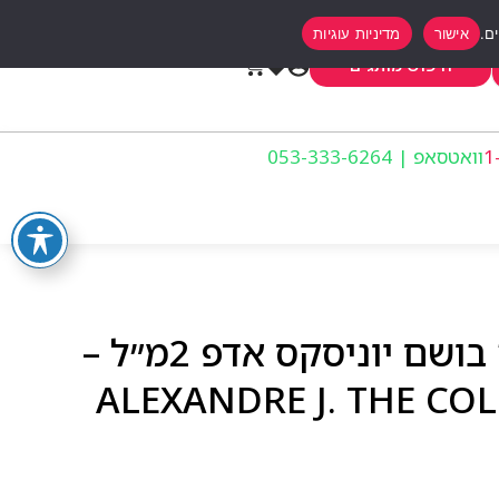
אישור
מדיניות עוגיות
0
חיפוש מותגים
וואטסאפ | 053-333-6264
אלכסנדר ג׳יי רוז אלבה בושם יוניסקס אדפ 2מ״ל –
ALEXANDRE J. THE CO