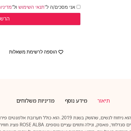
אני מסכים/ה ל־
תנאי השימוש
ול־
מדיניו
הוספה לרשימת משאלות
תיאור
מידע נוסף
מדיניות משלוחים
‏ALEXANDRE.J THE COLLECTOR ROSE ALBA EDP הוא ניחוח לנשים, ש
וברגמוט; תווי אמצע הם ורד ופ