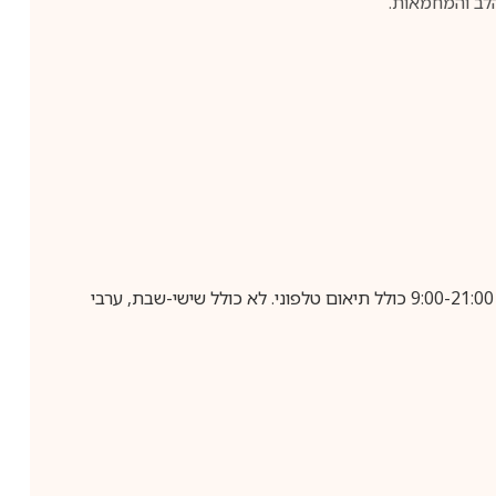
הלב והמחמאות.
בביצוע הזמנה עד השעה 10:00 בימים א-ה, קבלת המשלוח תבוצע עד חמישה ימי עסקים מיום שלאחר ביצוע ההזמנה, בין השעות 9:00-21:00 כולל תיאום טלפוני. לא כולל שישי-שבת, ערבי