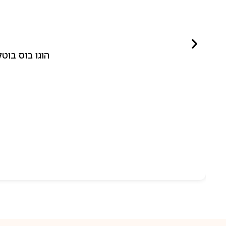
הוגו בוס בוטלד ביונד לאישה