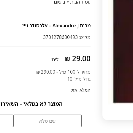
עמוד הבית
»
בישום
מבית
Alexandre J – אלכסנדר ג׳יי
מק״ט: 3701278600493
₪
29.00
ליח׳
מחיר ל־100 מ״ל -
290.00
₪
גודל מ״ל: 10
המלאי אזל
המוצר לא במלאי - השאירו 