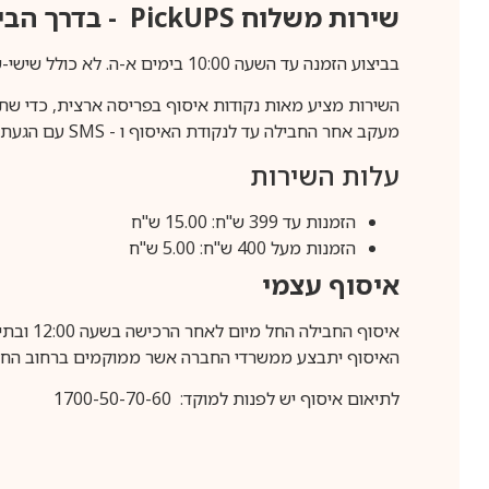
שירות משלוח
PickUPS
- בדרך הביתה (כ-5 
בביצוע הזמנה עד השעה 10:00 בימים א-ה. לא כולל שישי-שבת,ערבי חג וחול המועד.
השירות מציע מאות נקודות איסוף בפריסה ארצית, כדי שת
מעקב אחר החבילה עד לנקודת האיסוף ו -
SMS
עם הגעת ה
עלות השירות
הזמנות עד 399 ש"ח: 15.00 ש"ח
הזמנות מעל 400 ש"ח: 5.00 ש"ח
איסוף עצמי
איסוף החבילה החל מיום לאחר הרכישה בשעה 12:00 ובתיאום מראש בלבד.
האיסוף יתבצע ממשרדי החברה אשר ממוקמים ברחוב החרושת 25, ר
לתיאום איסוף יש לפנות למוקד: 1700-50-70-60