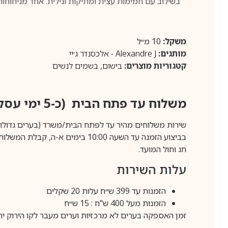
בשילוב עם חמימות עצית ומתיקות ונילית. אחד מניחוחו
משקל:
10 מ״ל
מותגים:
Alexandre J - אלכסנדר ג׳יי
קטגוריות מוצרים:
בישום
,
בשמים לנשים
משלוח עד פתח הבית (כ-5 ימי עסקים)
שירות משלוחים מהיר עד לפתח הבית/משרד (בערים גדולות לפרטים 70-60
חג וחול המועד.
עלות השירות
הזמנות עד 399 ש״ח עלות 20 שקלים
הזמנות מעל 400 ש"ח : 15 ש״ח
זמן האספקה בערים לא מרכזיות וערים מעבר לקו הירוק יהיה 3-5 ימי עסק