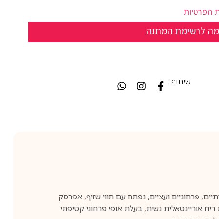
ת הפרטיות
שיתוף :
הושק בשנת 2019. הוא כולל תערובת אלמנטים פירותיים, פרחוניים ועציים, נפתח עם תווי שזיף, אפרסק
לפל שחור; תווי בסיס כוללים סנדלווד, מאסק, ונילה ותווים עציים נוספים. ROSE ALBA מציג חווית ריח אוריינטאלית נשית, בעלת אופי פרחוני קטיפתי