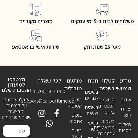
משלוחים לבית ב-5 ימי עסקים
מוצרים מקוריים
מעל 25 שנות ותק
שירות אישי בוואטסאפ
הצטרפו
מידע
קטלוג
חנות
מותגים
לכל שאלה
למועדון
שימושי
בשמים
מובילים
ההטבות שלנו
1-700-507-060
בשמים
לגברים
אודות
הבשמים
בושם
וקבלו עדכונים
support@callperfume.co.il
על קופונים
הנמכרים
קסרג’וף
בשמים
יצירת
ומבצעים
ביותר
לנשים
קשר
בושם
שווים לפני כולם
בשמים
אינסנס
בשמי
שאלות
מיניאטורים
נישה
נוספות
בושם
/ דוגמיות
שאנל