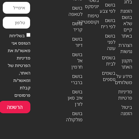
בשמי
בלוג
בושם
יוניסקס
בושם
הזמנת
לפי צבע
לטאפה
טיפוח
בושם
בושם
וקוסמטיקה
שלא
בושם
לפי ריח
קיים
קריד
בשליחת
באתר
בושם
בושם
לפני
הטופס אני
הצהרת
דיור
עונה
מאשר/ת את
נגישות
בושם
בשמים
מדיניות
תקנון
אל
לבית
הפרטיות של
האתר
חרמין
האתר,
בשמים
מידע על
בושם
נוספים
ומאשר/ת
משלוחים
ברברי
קבלת
מדיניות
בושם
פרסומים
פרטיות
איב סאן
לורן
הרשמה
ביטול
הזמנה
בושם
מולקולה