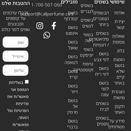
שימושי
בשמים
מובילים
ההטבות שלנו
1-700-507-060
בשמים
לגברים
אודות
הבשמים
בושם
וקבלו עדכונים
support@callperfume.co.il
על קופונים
הנמכרים
קסרג’וף
בשמים
יצירת
ומבצעים
ביותר
לנשים
קשר
בושם
שווים לפני כולם
בשמים
אינסנס
בשמי
שאלות
מיניאטורים
נישה
נוספות
בושם
/ דוגמיות
שאנל
בשמי
בלוג
בושם
יוניסקס
בושם
הזמנת
לפי צבע
לטאפה
טיפוח
בושם
בושם
וקוסמטיקה
שלא
בושם
לפי ריח
קיים
קריד
בשליחת
באתר
בושם
בושם
לפני
הטופס אני
הצהרת
דיור
עונה
מאשר/ת את
נגישות
בושם
בשמים
מדיניות
תקנון
אל
לבית
הפרטיות של
האתר
חרמין
האתר,
בשמים
מידע על
בושם
נוספים
ומאשר/ת
משלוחים
ברברי