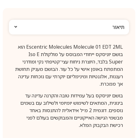
תיאור
Escentric Molecules Molecule 01 EDT 2ML הוא
בושם יוניסקס ייחודי המבוסס על מולקולת Iso E
Super בלבד, היוצרת ניחוח עצי־קטיפתי נקי ומודרני
המתפתח באופן אישי על כל עור. הבושם מעניק תחושת
רעננות, אלגנטיות ומינימליזם יוקרתי עם נוכחות עדינה
אך ממכרת.
בושם יוניסקס בעל עמידות טובה והקרנה עדינה עד
בינונית, המתאים לשימוש יומיומי ולשילוב עם בשמים
נוספים. דוגמית 2 מ״ל אידאלית להתנסות באחד
מבשמי הנישה האייקוניים והמבוקשים בעולם לפני
רכישת הבקבוק המלא.