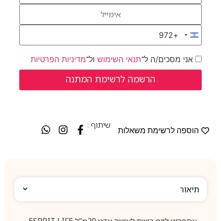
+972
Israel +972
אני מסכים/ה ל־
תנאי השימוש
ול־
מדיניות הפרטיות
שיתוף :
הוספה לרשימת משאלות
תיאור
אספריט לייף בושם לאישה אדט 20מ”ל ESPRIT LIFE