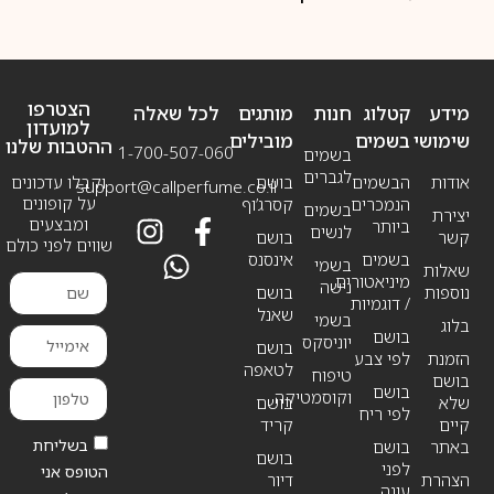
הצטרפו
מידע
קטלוג
חנות
מותגים
לכל שאלה
למועדון
שימושי
בשמים
מובילים
ההטבות שלנו
1-700-507-060
בשמים
לגברים
אודות
הבשמים
בושם
וקבלו עדכונים
support@callperfume.co.il
על קופונים
הנמכרים
קסרג’וף
בשמים
יצירת
ומבצעים
ביותר
לנשים
קשר
בושם
שווים לפני כולם
בשמים
אינסנס
בשמי
שאלות
מיניאטורים
נישה
נוספות
בושם
/ דוגמיות
שאנל
בשמי
בלוג
בושם
יוניסקס
בושם
הזמנת
לפי צבע
לטאפה
טיפוח
בושם
בושם
וקוסמטיקה
שלא
בושם
לפי ריח
קיים
קריד
בשליחת
באתר
בושם
בושם
לפני
הטופס אני
הצהרת
דיור
עונה