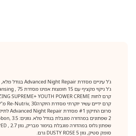
ג’ל עיניים מסדרת Advanced Night Repair בגודל מלא, 15 מ”ל.
ג’ל ניקוי מקציף עם 15 חומצות אמינו מסדרת Advanced Night Cleansing , 75 מ”ל.
קרם לחות REVITALIZING SUPREME+ YOUTH POWER CREME בגודל 15 מ”ל.
קרם ידיים עשיר יוקרתי מסדרת היוקרהRe-Nutriv, 30 מ”ל.
סרום התיקון #1 מסדרת Advanced Night Repair לתיקון ולחידוש העור, בגודל מלא, 30 מ”ל.
2 שפתונים במהדורה מוגבלת בגודל מלא. גוונים: Velvet Ribbon, Rose Ribbon, 3.5 גרם.
שפתון גלוס במהדורה מוגבלת בגימור מבריק, גוון UNRAPPED , 2.7 מ”ל.
סומק סטיק, גוון DUSTY ROSE 5 גרם.