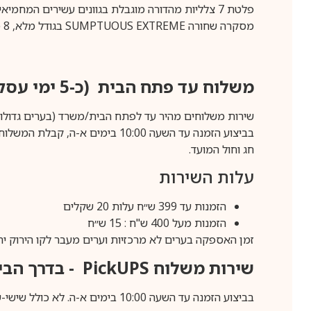
פלטת 7 צלליות מהדורה מוגבלת בגוונים עשירים המחמיאים לכל גווני העור, 8.9 גרם.
מסקרה שחורה SUMPTUOUS EXTREME בגודל מלא, 8 מ”ל.
משלוח עד פתח הבית (כ-5 ימי עסקים)
שירות משלוחים מהיר עד לפתח הבית/משרד (בערים גדולות לפרטים 70-60
חג וחול המועד.
עלות השירות
הזמנות עד 399 ש״ח עלות 20 שקלים
הזמנות מעל 400 ש"ח : 15 ש״ח
זמן האספקה בערים לא מרכזיות וערים מעבר לקו הירוק יהיה 3-5 ימי עסק
שירות משלוח
PickUPS
- בדרך הביתה (כ-5 
בביצוע הזמנה עד השעה 10:00 בימים א-ה. לא כולל שישי-שבת,ערבי חג וחול המועד.