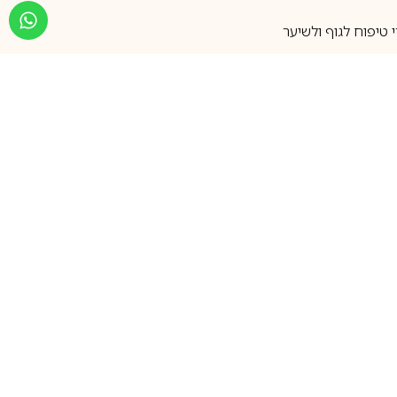
טיפוח לגוף ולשיער
מעל 25 שנות ותק
שירות אישי בוואטסאפ
הצטרפו למועדון ההטבות שלנו
וקבלו עדכונים על קופונים ומבצעים
שווים לפני כולם
support@ca