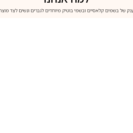
נק של בשמים קלאסיים ובשמי בוטיק מיוחדים לגברים ונשים לצד מוצרי 
משלוחים לבית ב-5 ימי עסקים
מוצרים מקוריים
טלוג בשמים
מותגים מובילים
לכל שאלה
1-700-507-060
בשמים הנמכרים ביותר
בושם קסרג’וף
llperfume.co.il
מים מיניאטורים / דוגמיות
בושם אינסנס
שם לפי צבע
בושם שאנל
שם לפי ריח
בושם לטאפה