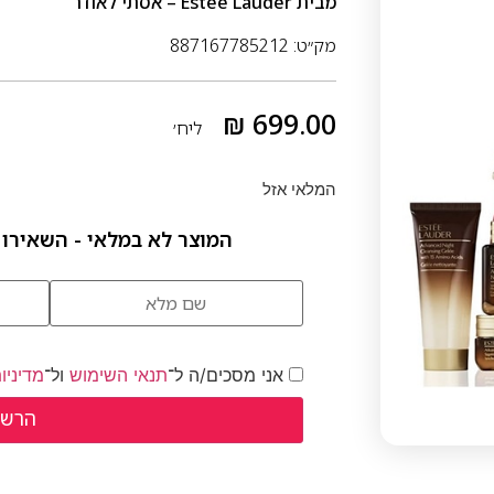
מבית
Estee Lauder – אסתי לאודר
מק״ט: 887167785212
₪
699.00
ליח׳
המלאי אזל
המוצר לא במלאי - השאירו 
אני מסכים/ה ל־
תנאי השימוש
ול־
מדיניו