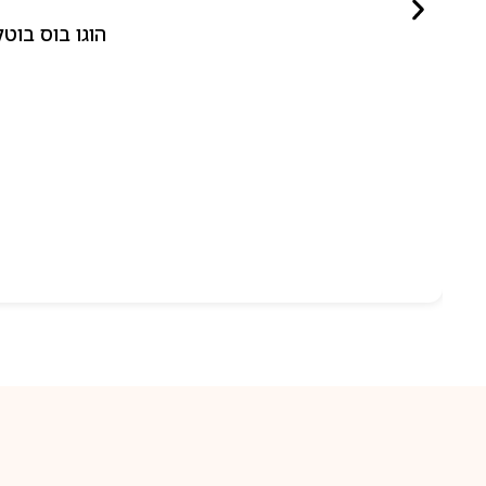
הוגו בוס בוטלד ביונד לאישה