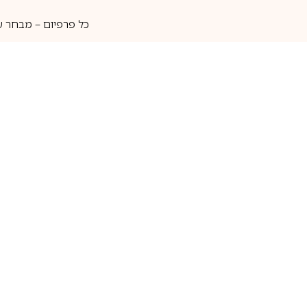
כל פרפיום – מבחר ע
איסוף עצמי
מאות מותגים
מידע שימושי
חנות
ק
אודות
בשמים לגברים
ה
יצירת קשר
בשמים לנשים
בש
שאלות נוספות
בשמי נישה
בו
בלוג
בשמי יוניסקס
בו