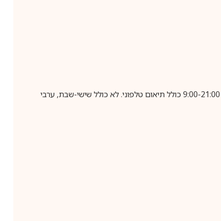
בביצוע הזמנה עד השעה 10:00 בימים א-ה, קבלת המשלוח תבוצע עד חמישה ימי עסקים מיום שלאחר ביצוע ההזמנה, בין השעות 9:00-21:00 כולל תיאום טלפוני. לא כולל שישי-שבת, ערבי