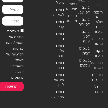
שאנל
בשמי
בלוג
בושם
יוניסקס
בושם
הזמנת
לפי צבע
לטאפה
טיפוח
בושם
בושם
וקוסמטיקה
שלא
בושם
לפי ריח
קיים
קריד
בשליחת
באתר
בושם
בושם
לפני
הטופס אני
הצהרת
דיור
עונה
מאשר/ת את
נגישות
בושם
בשמים
מדיניות
תקנון
אל
לבית
הפרטיות של
האתר
חרמין
האתר,
בשמים
מידע על
בושם
נוספים
ומאשר/ת
משלוחים
ברברי
קבלת
מדיניות
בושם
פרסומים
פרטיות
איב סאן
לורן
הרשמה
ביטול
הזמנה
בושם
מולקולה