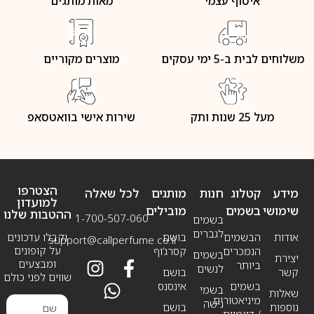
איסוף עצמי
מאות מותגים
משלוחים לבית ב-5 ימי עסקים
מוצרים מקוריים
מעל 25 שנות ותק
שירות אישי בוואטסאפ
הצטרפו
מידע
קטלוג
חנות
מותגים
לכל שאלה
למועדון
שימושי
בשמים
מובילים
ההטבות שלנו
1-700-507-060
בשמים
לגברים
אודות
הבשמים
בושם
וקבלו עדכונים
support@callperfume.co.il
על קופונים
הנמכרים
קסרג’וף
בשמים
יצירת
ומבצעים
ביותר
לנשים
קשר
בושם
שווים לפני כולם
בשמים
אינסנס
בשמי
שאלות
מיניאטורים
נישה
נוספות
בושם
/ דוגמיות