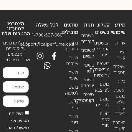
הצטרפו
מידע
קטלוג
חנות
מותגים
לכל שאלה
למועדון
שימושי
בשמים
מובילים
ההטבות שלנו
1-700-507-060
בשמים
לגברים
אודות
הבשמים
בושם
וקבלו עדכונים
support@callperfume.co.il
על קופונים
הנמכרים
קסרג’וף
בשמים
יצירת
ומבצעים
ביותר
לנשים
קשר
בושם
שווים לפני כולם
בשמים
אינסנס
בשמי
שאלות
מיניאטורים
נישה
נוספות
בושם
/ דוגמיות
שאנל
בשמי
בלוג
בושם
יוניסקס
בושם
הזמנת
לפי צבע
לטאפה
טיפוח
בושם
בושם
וקוסמטיקה
שלא
בושם
לפי ריח
קיים
קריד
בשליחת
באתר
בושם
בושם
לפני
הטופס אני
הצהרת
דיור
עונה
מאשר/ת את
נגישות
בושם