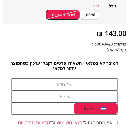
גודל
נקה
tester 100 ml
100ml
₪
143.00
ברקוד:
950040423
המלאי אזל
המוצר לא במלאי - השאירו פרטים וקבלו עדכון כשהמוצר
יחזור למלאי
+972
Israel +972
אני מסכים/ה ל־
תנאי השימוש
ול־
מדיניות הפרטיות