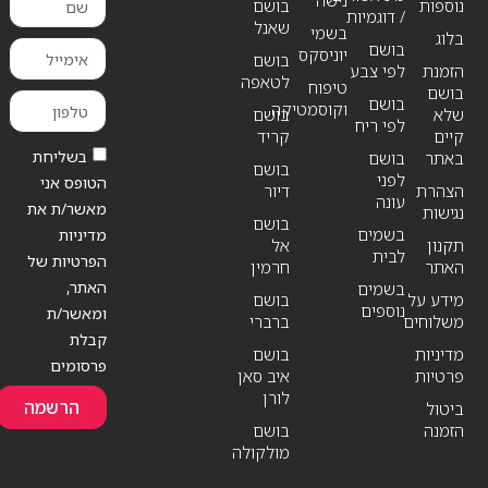
נוספות
בושם
/ דוגמיות
שאנל
בשמי
בלוג
בושם
יוניסקס
בושם
הזמנת
לפי צבע
לטאפה
טיפוח
בושם
בושם
וקוסמטיקה
שלא
בושם
לפי ריח
קיים
קריד
בשליחת
באתר
בושם
בושם
לפני
הטופס אני
הצהרת
דיור
עונה
מאשר/ת את
נגישות
בושם
בשמים
מדיניות
תקנון
אל
לבית
הפרטיות של
האתר
חרמין
האתר,
בשמים
מידע על
בושם
נוספים
ומאשר/ת
משלוחים
ברברי
קבלת
מדיניות
בושם
פרסומים
פרטיות
איב סאן
לורן
הרשמה
ביטול
הזמנה
בושם
מולקולה