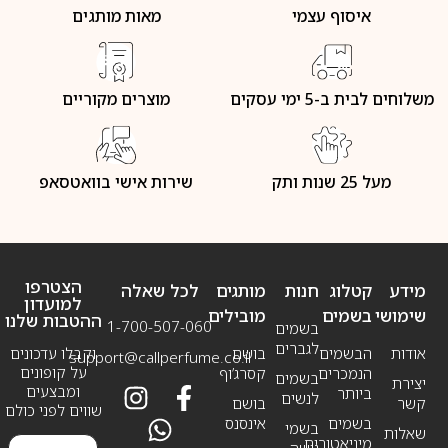
איסוף עצמי
מאות מותגים
משלוחים לבית ב-5 ימי עסקים
מוצרים מקוריים
מעל 25 שנות ותק
שירות אישי בוואטסאפ
הצטרפו
מידע
קטלוג
חנות
מותגים
לכל שאלה
למועדון
שימושי
בשמים
מובילים
ההטבות שלנו
1-700-507-060
בשמים
לגברים
אודות
הבשמים
בושם
וקבלו עדכונים
support@callperfume.co.il
על קופונים
הנמכרים
קסרג’וף
בשמים
יצירת
ומבצעים
ביותר
לנשים
קשר
בושם
שווים לפני כולם
בשמים
אינסנס
בשמי
שאלות
מיניאטורים
נישה